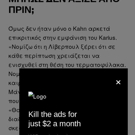
ΠΡΙΝ;
Όμως δεν ήταν μόνο ο Kahn αρκετά
επικριτικός στην εμφάνιση του Karius.
«Νομίζω ότι η Λίβερπουλ ξέρει ότι σε
κάθε περίπτωση χρειάζεται να
ενισχυθεί στη θέση του τερματοφύλακα.
Νομίζω ότι το ξέρουν εδώ και αρκετό
×
καιρό», σχολίασε ο πρώην παίκτης της
Μάντσεστερ Γιουνάιτεντ, Paul Scholes,
που είπε σχετικά με τα λάθη του Karius:
«Θα επιταχύνουν όλα αυτά τις
Kill the ads for
διαδικασίες; Μάλλον έτσι πρέπει να
just $2 a month
σκεφτούμε. Νομίζω ότι θα ψάχνουν σαν