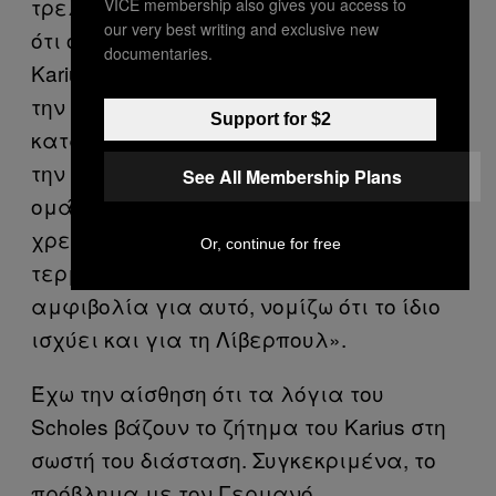
τρελοί για νέο τερματοφύλακα. Ξέρω
VICE membership also gives you access to
our very best writing and exclusive new
ότι ο Klopp έχει δείξει εμπιστοσύνη στον
documentaries.
Karius, αλλά δεν νομίζω ότι αυτός έχει
την ποιότητα που χρειάζεται για την
Support for $2
κατάκτηση του Champions League ή για
την κατάκτηση της Premier League. Στις
See All Membership Plans
ομάδες μας πάντα ξέραμε ότι
χρειαζόμαστε έναν κορυφαίο
Or, continue for free
τερματοφύλακα, δεν υπάρχει
αμφιβολία για αυτό, νομίζω ότι το ίδιο
ισχύει και για τη Λίβερπουλ».
Έχω την αίσθηση ότι τα λόγια του
Scholes βάζουν το ζήτημα του Karius στη
σωστή του διάσταση. Συγκεκριμένα, το
πρόβλημα με τον Γερμανό