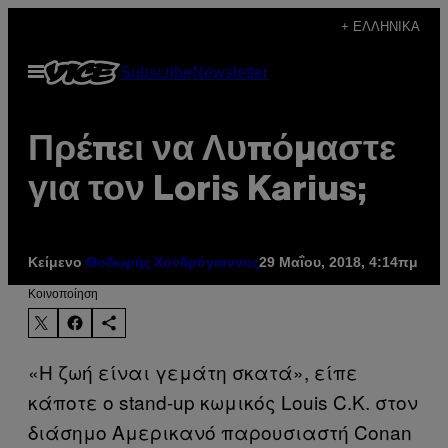
Μετάβαση
+ ΕΛΛΗΝΙΚΆ
στο
Ανοίξτε
Subscribe
Newsletter
περιεχόμενο
το
μενού
Πρέπει να Λυπόμαστε
για τον Loris Karius;
Κείμενο
29 Μαΐου, 2018, 4:14πμ
Θοδωρής Χονδρόγιαννος
Kοινοποίηση
«Η ζωή είναι γεμάτη σκατά», είπε
κάποτε o stand-up κωμικός Louis C.K. στον
διάσημο Αμερικανό παρουσιαστή Conan