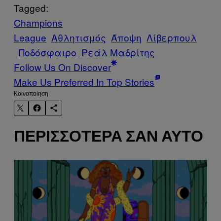
Tagged:
Champions
League
Αθλητισμός
Άποψη
Λίβερπουλ
Ποδόσφαιρο
Ρεάλ Μαδρίτης
Follow Us On Discover
Make Us Preferred In Top Stories
Kοινοποίηση
ΠΕΡΙΣΣΌΤΕΡΑ ΣΑΝ ΑΥΤΌ