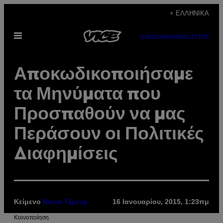
Μετάβαση
+ ΕΛΛΗΝΙΚΆ
στο
Ανοίξτε
περιεχόμενο
SUBSCRIBE
NEWSLETTER
το
μενού
Αποκωδικοποιήσαμε
τα Μηνύματα που
Προσπαθούν να μας
Περάσουν οι Πολιτικές
Διαφημίσεις
Κείμενο
16 Ιανουαρίου, 2015, 1:23πμ
Βάνια Τέρνερ
Kοινοποίηση