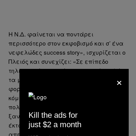
Η Ν.Δ. φαίνεται να ποντάρει
περισσότερο στον εκφοβισμό και σ’ ένα
νεφελώδες success story», ισχυρίζεται ο
Πλειός και συνεχίζει: «Σε επίπεδο
τηλεοπτικής γραφής κυριαρχούν πολύ
×
τα μεγάλα πλάνα, ενώ, για πρώτη
φορά, παρουσιάζεται ο αρχηγός του
κόμματος να συνομιλεί με απλούς
πολίτες, με τρόπο που δεν είχαμε
Kill the ads for
ξαναδεί, τουλάχιστον όχι σε αυτήν την
just $2 a month
έκταση. Στο παρελθόν, ο υποψήφιος
απευθυνόταν στους πολίτες ως αρχηγός