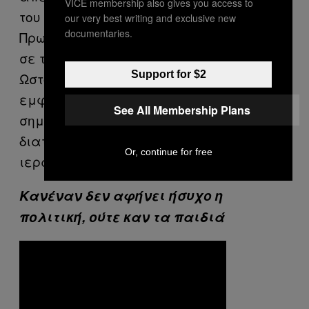
VICE membership also gives you access to
του κόμματος, ως υποψήφιος
our very best writing and exclusive new
documentaries.
Πρωθυπουργός, αλλά δεν εμφανιζόταν
σε τετ-α-τετ συζητήσεις με το λαό.
Support for $2
Ωστόσο, το γεγονός ότι επιλέγει να
εμφανίζεται με γραβατά και κοστούμι,
See All Membership Plans
σημαίνει ότι ο ίδιος εξακολουθεί να
διατηρεί μία απόσταση κοινωνικής
Or, continue for free
ιεραρχίας από τους συνομιλητές του».
Κανέναν δεν αφήνει ήσυχο η
πολιτική, ούτε καν τα παιδιά