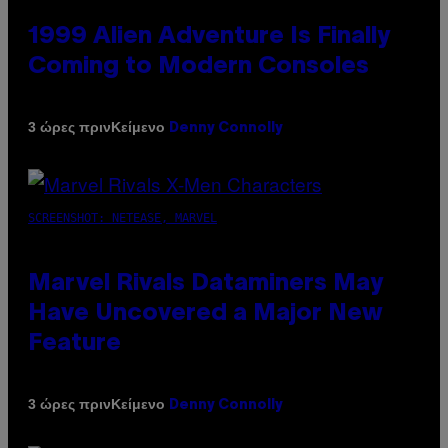
1999 Alien Adventure Is Finally
Coming to Modern Consoles
Κείμενο
3 ώρες πριν
Denny Connolly
SCREENSHOT: NETEASE, MARVEL
Marvel Rivals Dataminers May
Have Uncovered a Major New
Feature
Κείμενο
3 ώρες πριν
Denny Connolly