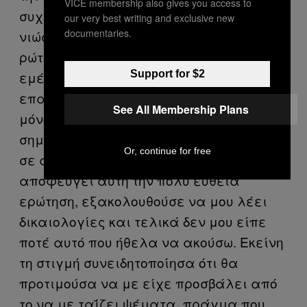
VICE membership also gives you access to
συχνά, η ειλικρίνεια θα σε κάνει να
our very best writing and exclusive new
documentaries.
νιώσεις απίστευτα ευάλωτος. Μετά τον
ρώτησα: «Τι αισθάνεσαι εσύ για
Support for $2
εμένα;». Μάθημα δεύτερο γύρω από την
επαναστατική ειλικρίνεια: απλά και
See All Membership Plans
μόνο το ότι είσαι ειλικρινής δεν
σημαίνει ότι θα πάρεις αυτό που θέλεις
Or, continue for free
σε αντάλλαγμα. Εξακολουθούσε να
αποφεύγει αυτή την πολύ ευθεία
ερώτηση, εξακολουθούσε να μου λέει
δικαιολογίες και τελικά δεν μου είπε
ποτέ αυτό που ήθελα να ακούσω. Εκείνη
τη στιγμή συνειδητοποίησα ότι θα
προτιμούσα να με είχε προσβάλει από
το να με ταΐζει ψέματα, πράγμα που