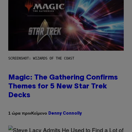
SCREENSHOT: WIZARDS OF THE COAST
Magic: The Gathering Confirms
Themes for 5 New Star Trek
Decks
Κείμενο
1 ώρα πριν
Denny Connolly