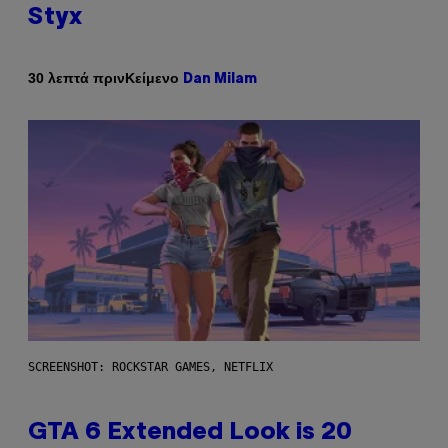
Styx
Κείμενο
30 λεπτά πριν
Dan Milam
SCREENSHOT: ROCKSTAR GAMES, NETFLIX
GTA 6 Extended Look is 20