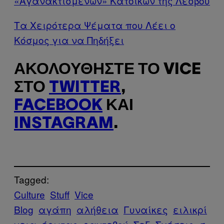
«Αγανακτισμένων» Κατοίκων της Λέσβου
Τα Χειρότερα Ψέματα που Λέει ο
Κόσμος για να Πηδήξει
ΑΚΟΛΟΥΘΉΣΤΕ ΤΟ VICE
ΣΤΟ
TWITTER
,
FACEBOOK
ΚΑΙ
INSTAGRAM
.
Tagged:
Culture
Stuff
Vice
Blog
αγάπη
αλήθεια
Γυναίκες
ειλικρί