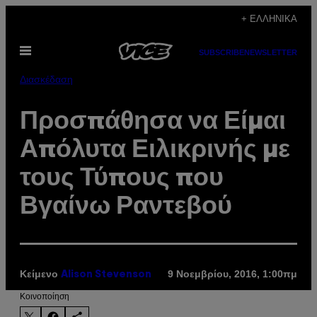
Μετάβαση
+ ΕΛΛΗΝΙΚΆ
στο
Ανοίξτε
περιεχόμενο
SUBSCRIBE
NEWSLETTER
το
μενού
Διασκέδαση
Προσπάθησα να Είμαι
Απόλυτα Ειλικρινής με
τους Τύπους που
Βγαίνω Ραντεβού
Κείμενο
9 Νοεμβρίου, 2016, 1:00πμ
Alison Stevenson
Kοινοποίηση