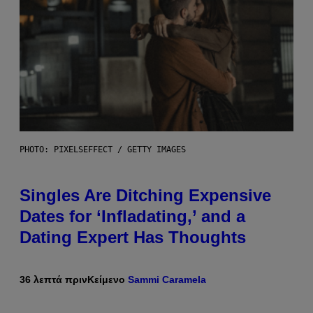
PHOTO: PIXELSEFFECT / GETTY IMAGES
Singles Are Ditching Expensive
Dates for ‘Infladating,’ and a
Dating Expert Has Thoughts
36 λεπτά πριν
Κείμενο
Sammi Caramela