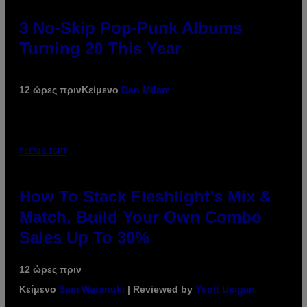
3 No-Skip Pop-Punk Albums
Turning 20 This Year
12 ώρες πριν
Κείμενο
Dan Milam
FLESHLIGHT
How To Stack Fleshlight’s Mix &
Match, Build Your Own Combo
Sales Up To 30%
12 ώρες πριν
Κείμενο
Sam Watanuki
| Reviewed by
Ysolt Usigan