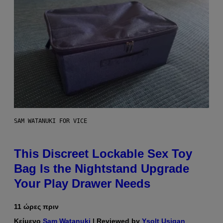
SAM WATANUKI FOR VICE
This Discreet Lockable Sex Toy
Bag Is the Nightstand Upgrade
Your Play Drawer Needs
11 ώρες πριν
Κείμενο
Sam Watanuki
| Reviewed by
Ysolt Usigan