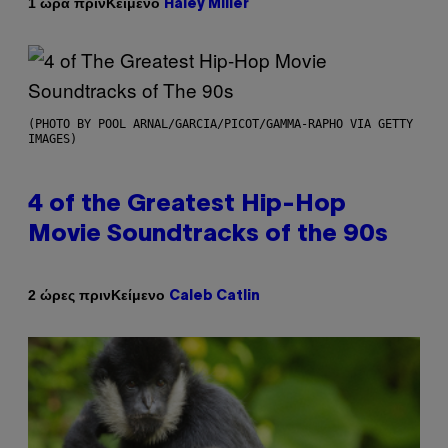
Κείμενο
1 ώρα πριν
Haley Miller
(PHOTO BY POOL ARNAL/GARCIA/PICOT/GAMMA-RAPHO VIA GETTY
IMAGES)
4 of the Greatest Hip-Hop
Movie Soundtracks of the 90s
Κείμενο
2 ώρες πριν
Caleb Catlin