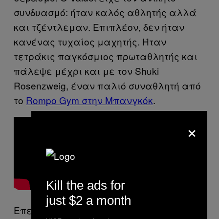
συνδυασμό: ήταν καλός αθλητής αλλά
και τζέντλεμαν. Επιπλέον, δεν ήταν
κανένας τυχαίος μαχητής. Ήταν
τετράκις παγκόσμιος πρωταθλητής και
πάλεψε μέχρι και με τον
Shuki
Rosenzweig
, έναν παλιό συναθλητή από
το
Rompo Gym στην Μπανγκόκ
.
×
Kill the ads for
just $2 a month
Επειδή η Μπανγκόκ είναι μικρή πόλη,