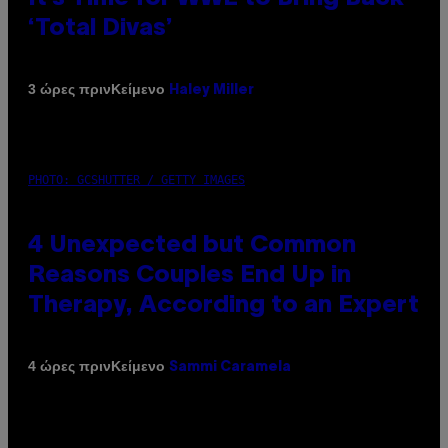
‘Total Divas’
Κείμενο
3 ώρες πριν
Haley Miller
PHOTO: GCSHUTTER / GETTY IMAGES
4 Unexpected but Common
Reasons Couples End Up in
Therapy, According to an Expert
Κείμενο
4 ώρες πριν
Sammi Caramela