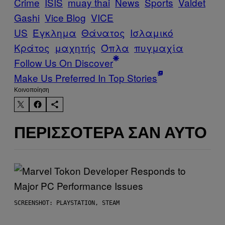
Crime
ISIS
muay thai
News
Sports
Valdet
Gashi
Vice Blog
VICE
US
Έγκλημα
Θάνατος
Ισλαμικό
Κράτος
μαχητής
Όπλα
πυγμαχία
Follow Us On Discover
Make Us Preferred In Top Stories
Kοινοποίηση
ΠΕΡΙΣΣΌΤΕΡΑ ΣΑΝ ΑΥΤΌ
SCREENSHOT: PLAYSTATION, STEAM