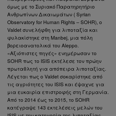
όμως με το Συριακό Παρατηρητήριο
Ανθρωπίνων Δικαιωμάτων (
Syrian
Observatory
for
Human
Rights
–
SOHR
),
o
Valdet
συνελήφθη για λιποταξία και
φυλακίστηκε στη
Manbej
, μια πόλη
βορειοανατολικά του
Aleppo
.
«Αξιόπιστες πηγές» ενημέρωσαν το
SOHR
πως το
ISIS
εκτέλεσε τον πρώην
πρωταθλητή για απόπειρα λιποταξίας.
Λέγεται πως ο
Valdet
σοκαρίστηκε από
τις αγριότητες του
ISIS
και έψαχνε για
μια ευκαιρία επιστροφής στη Γερμανία.
Από το 2014 έως το 2015, το
SOHR
κατέγραψε 143 εκτελέσεις μελών του
ISIS
με την κατηγορία της λιποταξίας.