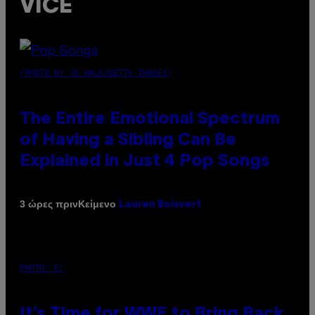
VICE
(PHOTO BY JO HALE/GETTY IMAGES)
The Entire Emotional Spectrum
of Having a Sibling Can Be
Explained in Just 4 Pop Songs
Κείμενο
3 ώρες πριν
Lauren Boisvert
PHOTO: E!
It’s Time for WWE to Bring Back