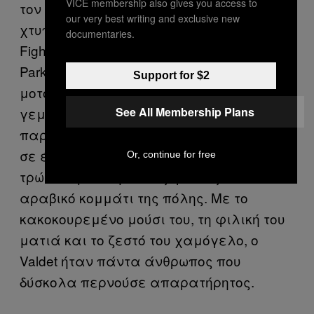
VICE membership also gives you access to
τον έβλεπα διαρκώς μπροστά μου: να
our very best writing and exclusive new
χτυπάει τα
pads
στο γυμναστήριο
documentaries.
Fighting
Spirit
, να γυμνάζεται στο
Lumpini
Park
, να κάθεται πάνω σε ένα ταξί-
Support for $2
μοτοσικλέτα, να περπατάει στους
See All Membership Plans
γεμάτους κόσμο δρόμους, να
παρακολουθεί προπονήσεις καθισμένος
σε έναν ξύλινο πάγκο στο 96
Penang
, να
Or, continue for free
τρώει κεμπάπ με τους φίλους του στο
αραβικό κομμάτι της πόλης. Με το
κακοκουρεμένο μούσι του, τη φιλική του
ματιά και το ζεστό του χαμόγελο, ο
Valdet
ήταν πάντα άνθρωπος που
δύσκολα περνούσε απαρατήρητος.