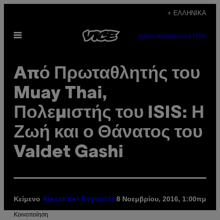
Μετάβαση
+ ΕΛΛΗΝΙΚΆ
στο
Ανοίξτε
περιεχόμενο
SUBSCRIBE
NEWSLETTER
το
μενού
Aπό Πρωταθλητής του
Muay Thai,
Πολεμιστής του ISIS: Η
Ζωή και ο Θάνατος του
Valdet Gashi
Κείμενο
8 Νοεμβρίου, 2016, 1:00πμ
Alexander Reynolds
Kοινοποίηση