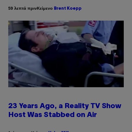
Κείμενο
59 λεπτά πριν
Brent Koepp
23 Years Ago, a Reality TV Show
Host Was Stabbed on Air