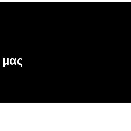
be
gle
oogle
cover
op
osts
 μας