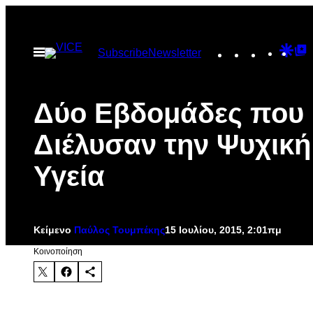
Μετάβαση
στο
Instagram
TikTok
YouTu
Goo
G
Ανοίξτε
Subscribe
Newsletter
περιεχόμενο
το
Dis
T
μενού
P
Δύο Εβδομάδες που
Διέλυσαν την Ψυχική
Υγεία
Κείμενο
Παύλος Τουμπέκης
15 Ιουλίου, 2015, 2:01πμ
Kοινοποίηση