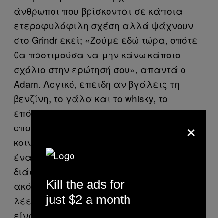
άνθρωποι που βρίσκονται σε κάποια
ετεροφυλόφιλη σχέση αλλά ψάχνουν
στο Grindr εκεί; «Ζούμε εδώ τώρα, οπότε
θα προτιμούσα να μην κάνω κάποιο
σχόλιο στην ερώτησή σου», απαντά ο
Adam. Λογικό, επειδή αν βγάλεις τη
βενζίνη, το γάλα και το whisky, το
επόμενο πιο σημαντικό πράγμα στο
×
οποίο βασίζονται οι επαρχιακές
κοινότητες είναι το κουτσομπολιό. «Σε
ένα χωριό, δεν απαιτεί μεγάλο χρονικό
διάστημα για να μάθουν ποιος είσαι,
Kill the ads for
ακόμα και εάν εσύ δεν τους γνωρίζεις»,
just $2 a month
λέει ο Adam. «Αλλά οι άνθρωποι εδώ
είναι πραγματικά, πραγματικά