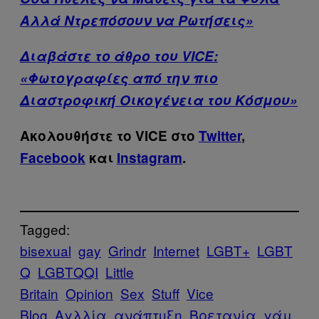
Αλλά Ντρεπόσουν να Ρωτήσεις»
Διαβάστε το άθρο του VICE:
«Φωτογραφίες από την πιο
Διαστροφική Οικογένεια του Κόσμου»
Ακολουθήστε το VICE στο
Twitter
,
Facebook
και
Instagram
.
Tagged:
bisexual
gay
Grindr
Internet
LGBT+
LGBT
Q
LGBTQQI
Little
Britain
Opinion
Sex
Stuff
Vice
Blog
Αγλλία
ανάπτυξη
Βρετανία
γάμ