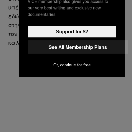
VICE membership also gives you access to
υπέροχοι. Όταν πρωτομετακομίσαμε
our very best writing and exclusive new
documentaries.
εδώ, η γειτόνισσά μας εμφανίστηκε
στην πόρτα με καφάσια λαχανικών από
Support for $2
τον κήπο της, προκειμένου να μας
καλωσορίσει στο χωριό.»
See All Membership Plans
Or, continue for free