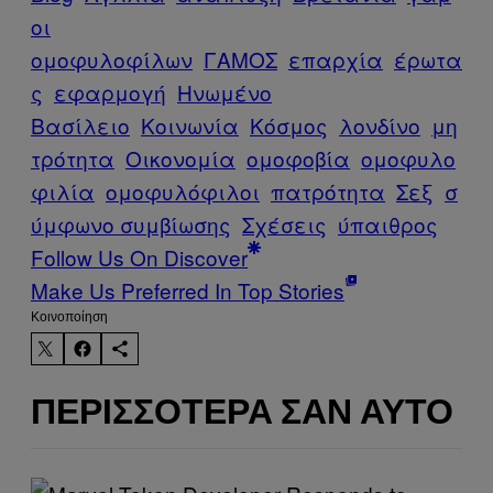
οι
ομοφυλοφίλων
ΓΑΜΟΣ
επαρχία
έρωτα
ς
εφαρμογή
Ηνωμένο
Βασίλειο
Κοινωνία
Κόσμος
λονδίνο
μη
τρότητα
Οικονομία
ομοφοβία
ομοφυλο
φιλία
ομοφυλόφιλοι
πατρότητα
Σεξ
σ
ύμφωνο συμβίωσης
Σχέσεις
ύπαιθρος
Follow Us On Discover
Make Us Preferred In Top Stories
Kοινοποίηση
ΠΕΡΙΣΣΌΤΕΡΑ ΣΑΝ ΑΥΤΌ