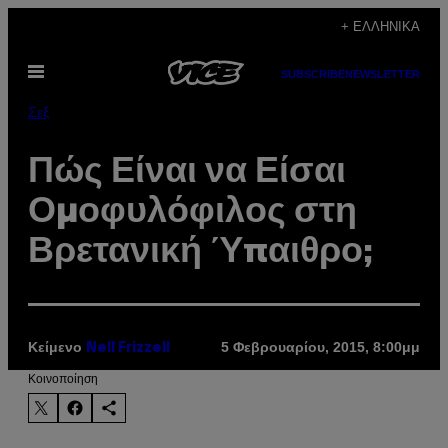
Μετάβαση
+ ΕΛΛΗΝΙΚΆ
στο
Ανοίξτε
περιεχόμενο
SUBSCRIBE
NEWSLETTER
το
μενού
Σεξ
Πώς Είναι να Είσαι
Ομοφυλόφιλος στη
Βρετανική Ύπαιθρο;
Κείμενο
5 Φεβρουαρίου, 2015, 8:00μμ
Nell Frizzell
Kοινοποίηση