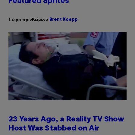
Featured Sprites
Κείμενο
1 ώρα πριν
Brent Koepp
23 Years Ago, a Reality TV Show
Host Was Stabbed on Air