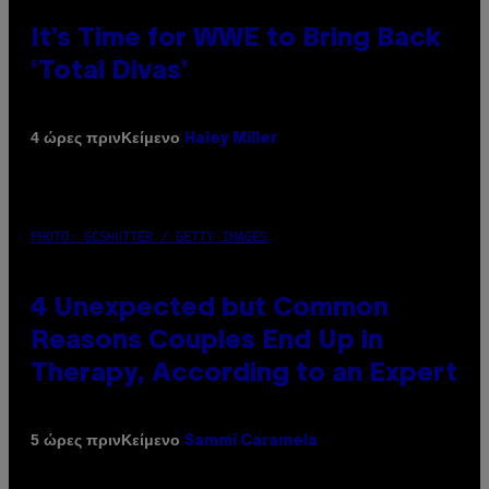
It’s Time for WWE to Bring Back
‘Total Divas’
Κείμενο
4 ώρες πριν
Haley Miller
PHOTO: GCSHUTTER / GETTY IMAGES
4 Unexpected but Common
Reasons Couples End Up in
Therapy, According to an Expert
Κείμενο
5 ώρες πριν
Sammi Caramela