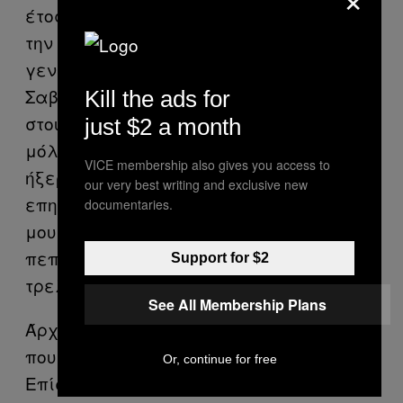
έτος, σε μια περίοδο που έψαχνα σπίτι
την τελευταία στιγμή, έπαθα δύο
γενικευμένες κρίσεις μέσα σε ένα
Σαββατοκύριακο. Όλα έγιναν μπροστά
Kill the ads for
στους συμφοιτητές, με τους οποίους
just $2 a month
μόλις είχα γίνει φίλη και δεν με
VICE membership also gives you access to
ήξεραν σχεδόν καθόλου τότε. Αυτό
our very best writing and exclusive new
επηρέασε τρομερά την αυτοπεποίθησή
documentaries.
μου. Ντράπηκα πάρα πολύ και ήμουν
πεπεισμένη ότι όλοι νόμιζαν πως ήμουν
Support for $2
τρελή.
See All Membership Plans
Άρχισα να καπνίζω πολύ χόρτο, πράγμα
που δεν βοήθησε με την παράνοιά μου.
Or, continue for free
Επίσης, άρχισα να παίρνω ένα