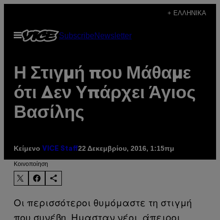
Μετάβαση
+ ΕΛΛΗΝΙΚΆ
στο
Ανοίξτε
Subscribe
Newsletter
περιεχόμενο
το
μενού
Η Στιγμή που Μάθαμε
ότι Δεν Υπάρχει Άγιος
Βασίλης
Κείμενο
22 Δεκεμβρίου, 2016, 1:15πμ
VICE Staff
Kοινοποίηση
Οι περισσότεροι θυμόμαστε τη στιγμή
που συνέβη. Ημασταν νέοι, άπειροι,