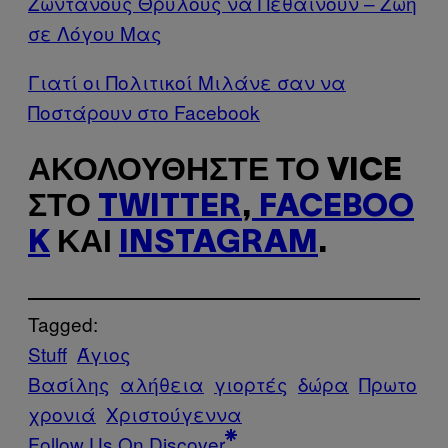
Ζωντανούς Θρύλους να Πεθαίνουν – Ζωή
σε Λόγου Μας
Γιατί οι Πολιτικοί Μιλάνε σαν να
Ποστάρουν στο Facebook
ΑΚΟΛΟΥΘΉΣΤΕ ΤΟ VICE
ΣΤΟ
TWITTER
,
FACEBOO
K
ΚΑΙ
INSTAGRAM
.
Tagged:
Stuff
Άγιος
Βασίλης
αλήθεια
γιορτές
δώρα
Πρωτο
χρονιά
Χριστούγεννα
Follow Us On Discover