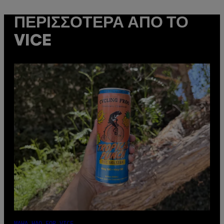
ΠΕΡΙΣΣΌΤΕΡΑ ΑΠΌ ΤΟ
VICE
MAHA HAQ FOR VICE