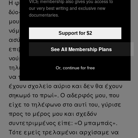
VICE membership also gives you access to
Η φάση προχωρούσε με επιτυχία για
our very best writing and exclusive new
δύο-τρία χρόνια, μέχρι που ο πατέρας
documentaries.
μου έκανε το μοιραίο λάθος. Καθώς
νόμιζε ότι η μάνα μου είχε ακόμα το
Support for $2
ασύρματο στα χέρια της (εκείνη πάντα
επιβεβαίωνε ότι είχαμε πάρει το σωστό
See All Membership Plans
νούμερο, τάχα μου τάχα μου), είπε στο
τηλέφωνο: «άντε ρε Μαρία, βαλ’ τους
Or, continue for free
να πουν τι θέλουν να τελειώνουμε,
έχουν σχολείο αύριο και δεν θα έχουν
σηκωμό το πρωί». Ο αδερφός μου, που
είχε το τηλέφωνο στο αυτί του, γύρισε
προς το μέρος μου και σχεδόν
συντετριμμένος είπε: «Ο μπαμπάς».
Τότε εμείς τρελαμένοι αρχίσαμε να