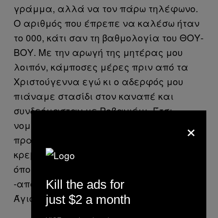
γράμμα, αλλά να τον πάρω τηλέφωνο.
Ο αριθμός που έπρεπε να καλέσω ήταν
το 000, κάτι σαν τη βαθμολογία του ΘΟΥ-
ΒΟΥ. Με την αρωγή της μητέρας μου
λοιπόν, κάμποσες μέρες πριν από τα
Χριστούγεννα εγώ κι ο αδερφός μου
πιάναμε στασίδι στον καναπέ και
συνδεόμασταν με Ροβανιέμι. Έτσι
×
νομίζαμε δηλαδή, γιατί στην
πραγματικότητα συνδεόμασταν με την
κρεβατοκάμαρα των γονιών μου, απ’
όπου ο πατέρας μου έκανε
-αποτυχημένα, σκέφτομαι τώρα πια- τον
Kill the ads for
Άγιο Βασίλη.
just $2 a month