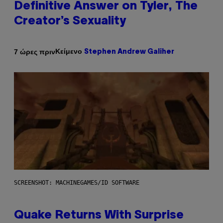
Definitive Answer on Tyler, The
Creator’s Sexuality
Κείμενο
7 ώρες πριν
Stephen Andrew Galiher
SCREENSHOT: MACHINEGAMES/ID SOFTWARE
Quake Returns With Surprise