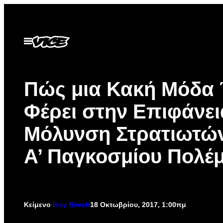
Μετάβαση
στο
περιεχόμενο
Ανοίξτε
το
μενού
Πώς μια Κακή Μόδα 
Φέρει στην Επιφάνει
Μόλυνση Στρατιωτών
Α’ Παγκοσμίου Πολέ
Κείμενο
Issy Beech
18 Οκτωβρίου, 2017, 1:00πμ