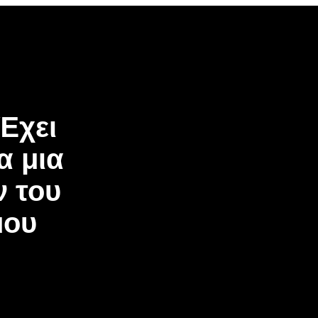
Έχει
α μια
 του
μου