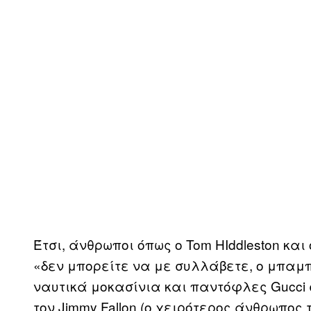
Έτσι, άνθρωποι όπως ο Tom HIddleston κα
«δεν μπορείτε να με συλλάβετε, ο μπαμπ
ναυτικά μοκασίνια και παντόφλες Gucci σ
τον Jimmy Fallon (ο χειρότερος άνθρωπος 