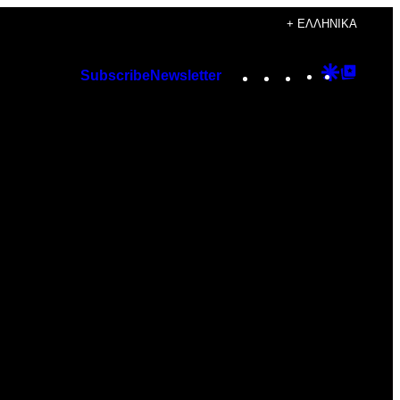
+ ΕΛΛΗΝΙΚΆ
Instagram
TikTok
YouTube
Google
Googl
Subscribe
Newsletter
Discover
Top
Posts