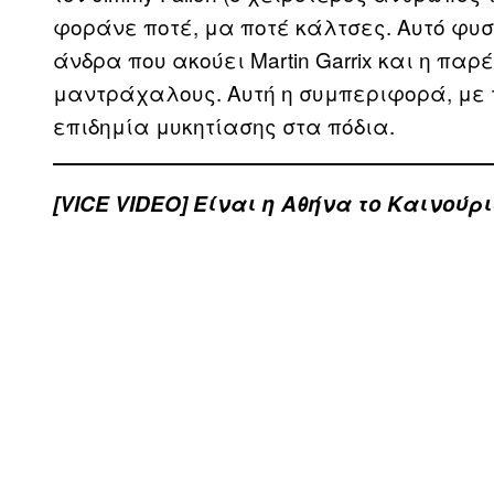
φοράνε ποτέ, μα ποτέ κάλτσες. Αυτό φυσ
άνδρα που ακούει Martin Garrix και η παρ
μαντράχαλους. Αυτή η συμπεριφορά, με τ
επιδημία μυκητίασης στα πόδια.
[VICE VIDEO] Eίναι η Αθήνα το Καινούρ