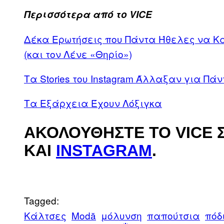
Περισσότερα από το VICE
Δέκα Ερωτήσεις που Πάντα Ήθελες να Κά
(και τον Λένε «Θηρίο»)
Τα Stories του Instagram Άλλαξαν για Πάντ
Τα Εξάρχεια Έχουν Λόξιγκα
ΑΚΟΛΟΥΘΉΣΤΕ ΤΟ VICE 
ΚΑΙ
INSTAGRAM
.
Tagged:
Κάλτσες
Μodă
μόλυνση
παπούτσια
πόδ