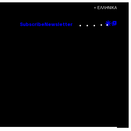
+ ΕΛΛΗΝΙΚΆ
Instagram
TikTok
YouTube
Google
Goog
Subscribe
Newsletter
Discove
Top
Posts