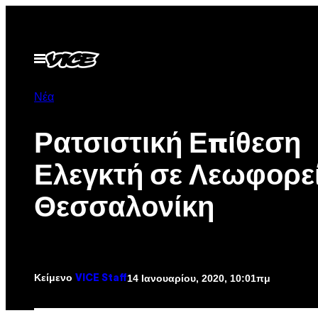
Μετάβαση
στο
περιεχόμενο
Ανοίξτε
το
μενού
Νέα
Ρατσιστική Επίθεση
Ελεγκτή σε Λεωφορε
Θεσσαλονίκη
Κείμενο
14 Ιανουαρίου, 2020, 10:01πμ
VICE Staff