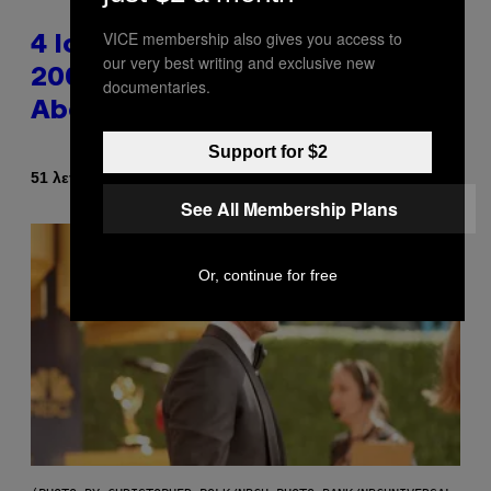
VICE membership also gives you access to
4 Iconic MTV Shows From the
our very best writing and exclusive new
2000s You Definitely Forgot
documentaries.
About
Support for $2
Κείμενο
51 λεπτά πριν
Haley Miller
See All Membership Plans
Or, continue for free