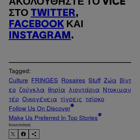
ΑΚΟΛΟΥΘΉΣΤΕ ΤΟ VICE
ΣΤΟ
TWITTER
,
FACEBOOK
ΚΑΙ
INSTAGRAM
.
Tagged:
Culture
FRINGES
Rosaires
Stuff
Zώα
βίντ
εο
ζούγκλα
θηρία
λιοντάρια
Ντοκιμαν
τέρ
Οικογένεια
τίγρεις
τσίρκο
Follow Us On Discover
Make Us Preferred In Top Stories
Kοινοποίηση