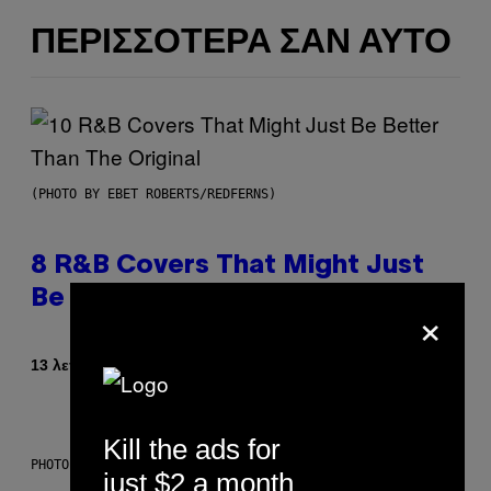
ΠΕΡΙΣΣΌΤΕΡΑ ΣΑΝ ΑΥΤΌ
(PHOTO BY EBET ROBERTS/REDFERNS)
8 R&B Covers That Might Just
Be Better Than the Originals
×
Κείμενο
13 λεπτά πριν
Caleb Catlin
Kill the ads for
PHOTO: PETER KRAMER / GETTY IMAGES
just $2 a month