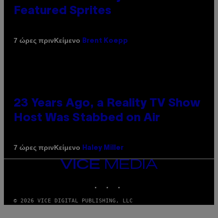
Featured Sprites
Κείμενο
7 ώρες πριν
Brent Koepp
23 Years Ago, a Reality TV Show
Host Was Stabbed on Air
Κείμενο
7 ώρες πριν
Haley Miller
VICE
MEDIA
INSTAGRAM
TIKTOK
YOUTUBE
© 2026 VICE DIGITAL PUBLISHING, LLC