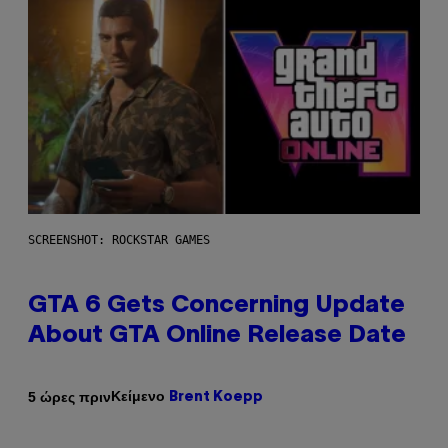
SCREENSHOT: ROCKSTAR GAMES
GTA 6 Gets Concerning Update
About GTA Online Release Date
Κείμενο
5 ώρες πριν
Brent Koepp