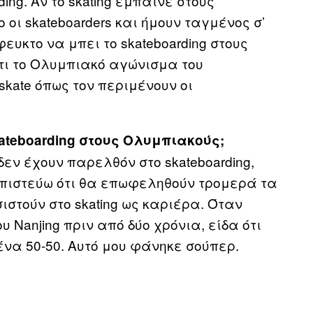
ing. Αν το skating έμπαινε στους
οι skateboarders και ήμουν ταγμένος σ’
ευκτο να μπει το skateboarding στους
τι το Ολυμπιακό αγώνισμα του
skate όπως τον περιμένουν οι
kateboarding στους Ολυμπιακούς;
δεν έχουν παρελθόν στο skateboarding,
ς πιστεύω ότι θα επωφεληθούν τρομερά τα
ιστούν στο skating ως καριέρα. Όταν
Nanjing πριν από δύο χρόνια, είδα ότι
ένα 50-50. Αυτό μου φάνηκε σούπερ.