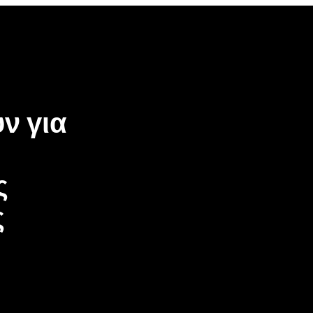
ν για
ς
ς