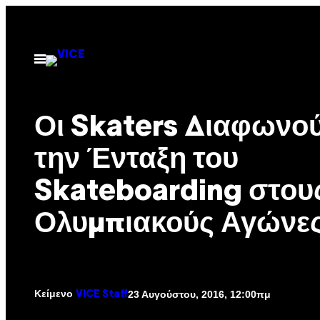
Μετάβαση
στο
περιεχόμενο
Ανοίξτε
το
μενού
Οι Skaters Διαφωνού
την Ένταξη του
Skateboarding στου
Ολυμπιακούς Αγώνε
Κείμενο
23 Αυγούστου, 2016, 12:00πμ
VICE Staff