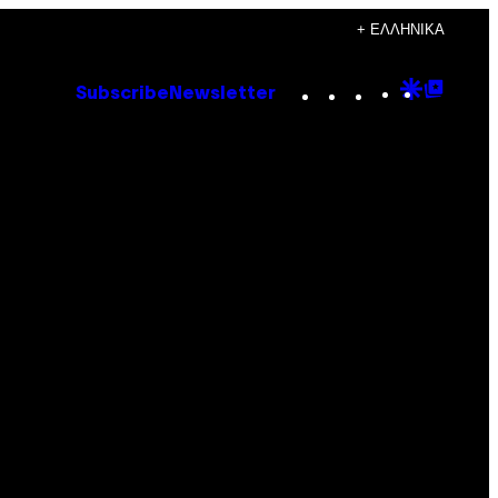
+ ΕΛΛΗΝΙΚΆ
Instagram
TikTok
YouTube
Google
Goog
Subscribe
Newsletter
Discove
Top
Posts