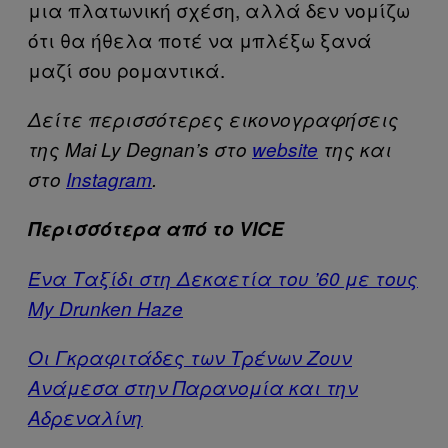
μια πλατωνική σχέση, αλλά δεν νομίζω
ότι θα ήθελα ποτέ να μπλέξω ξανά
μαζί σου ρομαντικά.
Δείτε περισσότερες εικονογραφήσεις
της Mai Ly Degnan’s στο
website
της και
στο
Instagram
.
Περισσότερα από το VICE
Ένα Ταξίδι στη Δεκαετία του ’60 με τους
My Drunken Haze
Οι Γκραφιτάδες των Τρένων Ζουν
Ανάμεσα στην Παρανομία και την
Αδρεναλίνη