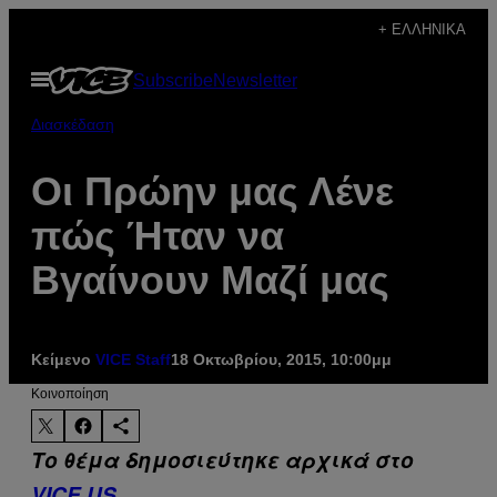
Μετάβαση
+ ΕΛΛΗΝΙΚΆ
στο
Ανοίξτε
Subscribe
Newsletter
περιεχόμενο
το
μενού
Διασκέδαση
Οι Πρώην μας Λένε
πώς Ήταν να
Βγαίνουν Μαζί μας
Κείμενο
VICE Staff
18 Οκτωβρίου, 2015, 10:00μμ
Kοινοποίηση
Το θέμα δημοσιεύτηκε αρχικά στο
VICE US
.