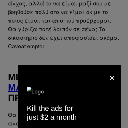
άγχος, αλλά το να είμαι μαζί σου με
βοηθούσε πολύ στο να είμαι οκ με το
ποιος είμαι και από πού προέρχομαι.
Θα γύριζα ποτέ λοιπόν σε σένα; Το
δικαστήριο δεν έχει αποφασίσει ακόμα.
Caveat emptor.
×
ΜΙΑ ΚΡΙΤΙΚΉ ΓΙΑ ΤΟΝ
MATT TAYLOR
ΑΠΌ ΤΗΝ
ΠΡΏΗΝ ΤΟΥ
Kill the ads for
Θα είσαι πάντα ένας από τους
just $2 a month
αγαπημένους μου ανθρώπους. Πάντα