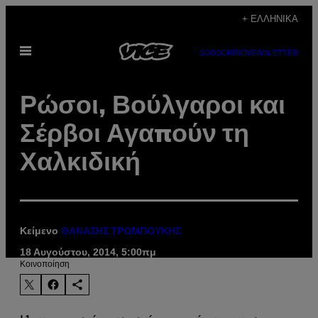
Μετάβαση
+ ΕΛΛΗΝΙΚΆ
στο
Ανοίξτε
περιεχόμενο
SUBSCRIBE
NEWSLETTER
το
μενού
Ρώσοι, Βούλγαροι και
Σέρβοι Αγαπούν τη
Χαλκιδική
Κείμενο
ΘΑΝΑΣΗΣ ΤΡΟΜΠΟΥΚΗΣ
18 Αυγούστου, 2014, 5:00πμ
Kοινοποίηση