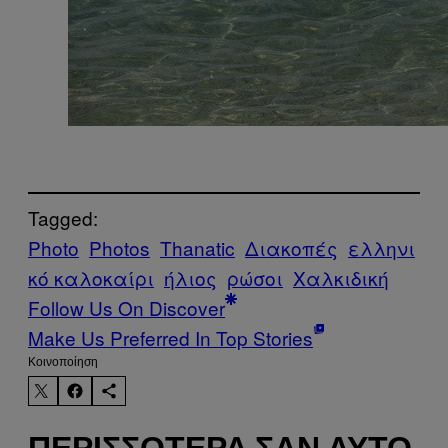
Tagged:
Photo
Photos
Thanatic
Διακοπές
ελληνι
κό καλοκαίρι
ήλιος
ρώσοι
Χαλκιδική
Follow Us On Discover
Make Us Preferred In Top Stories
Kοινοποίηση