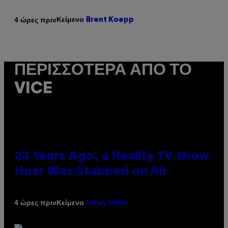
Κείμενο
4 ώρες πριν
Brent Koepp
ΠΕΡΙΣΣΌΤΕΡΑ ΑΠΌ ΤΟ
VICE
23 Years Ago, a Reality TV Show
Host Was Stabbed on Air
Κείμενο
4 ώρες πριν
Haley Miller