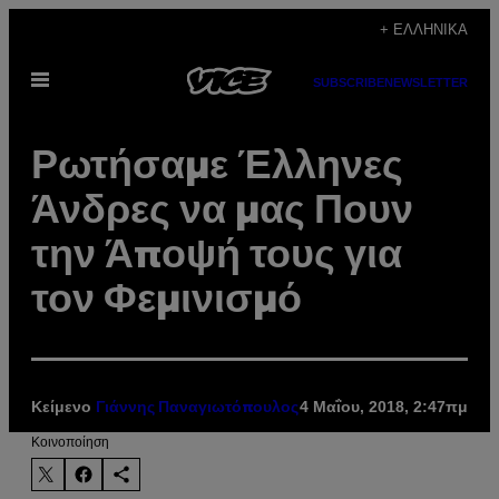
Μετάβαση
+ ΕΛΛΗΝΙΚΆ
στο
Ανοίξτε
περιεχόμενο
SUBSCRIBE
NEWSLETTER
το
μενού
Ρωτήσαμε Έλληνες
Άνδρες να μας Πουν
την Άποψή τους για
τον Φεμινισμό
Κείμενο
4 Μαΐου, 2018, 2:47πμ
Γιάννης Παναγιωτόπουλος
Kοινοποίηση