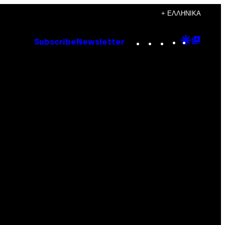
+ ΕΛΛΗΝΙΚΆ
Instagram
TikTok
YouTube
Google
Goog
Subscribe
Newsletter
Discove
Top
Posts