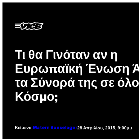
Μετάβαση
στο
περιεχόμενο
Ανοίξτε
το
μενού
Τι θα Γινόταν αν η
Ευρωπαϊκή Ένωση Ά
τα Σύνορά της σε όλο
Κόσμο;
Κείμενο
28 Απριλίου, 2015, 9:00μμ
Matern Boeselager