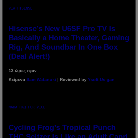
VIA HISENSE
Hisense’s New U6SF Pro TV Is
Basically a Home Theater, Gaming
Rig, And Soundbar In One Box
(Deal Alert!)
13 ώρες πριν
Κείμενο
Sam Watanuki
| Reviewed by
Ysolt Usigan
MAHA HAQ FOR VICE
Cycling Frog’s Tropical Punch
THC Seltzer Is Like an Adult Capri