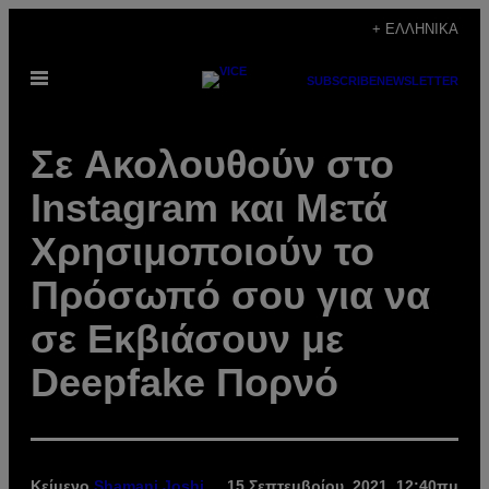
Μετάβαση
+ ΕΛΛΗΝΙΚΆ
στο
Ανοίξτε
περιεχόμενο
SUBSCRIBE
NEWSLETTER
το
μενού
Σε Aκολουθούν στο
Instagram και Μετά
Χρησιμοποιούν το
Πρόσωπό σου για να
σε Εκβιάσουν με
Deepfake Πορνό
Κείμενο
Shamani Joshi
15 Σεπτεμβρίου, 2021, 12:40πμ