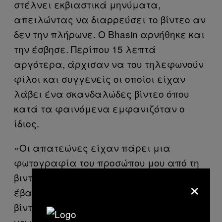
στέλνει εκβιαστικά μηνύματα,
απειλώντας να διαρρεύσει το βίντεο αν
δεν την πλήρωνε. Ο Bhasin αρνήθηκε και
την έσβησε. Περίπου 15 λεπτά
αργότερα, άρχισαν να του τηλεφωνούν
φίλοι και συγγενείς οι οποίοι είχαν
λάβει ένα σκανδαλώδες βίντεο όπου
κατά τα φαινόμενα εμφανιζόταν ο
ίδιος.
«Οι απατεώνες είχαν πάρει μια
φωτογραφία του προσώπου μου από τη
βιντεοκλήση που είχα κάνει και την
×
έβαλαν στο σώμα κάποιου άλλου. Στο
βίντεο που μοιράστηκαν φαίνεται σαν
να κάνω sex chat», είπε.