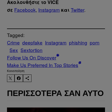
Ακολουθήστε το VICE
Facebook
,
Instagram
Twitter
.
σε
και
Tagged:
Crime
deepfake
Instagram
phishing
porn
Sex
Sextortion
Follow Us On Discover
Make Us Preferred In Top Stories
Kοινοποίηση
ΠΕΡΙΣΣΌΤΕΡΑ ΣΑΝ ΑΥΤΌ