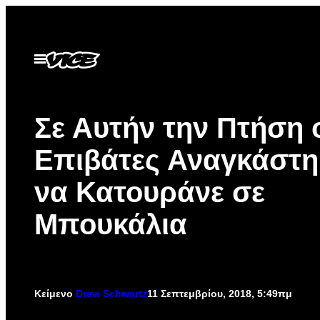
Μετάβαση
στο
περιεχόμενο
Ανοίξτε
το
μενού
Σε Αυτήν την Πτήση 
Επιβάτες Αναγκάστη
να Κατουράνε σε
Μπουκάλια
Κείμενο
Drew Schwartz
11 Σεπτεμβρίου, 2018, 5:49πμ