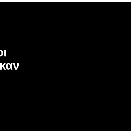
οι
καν