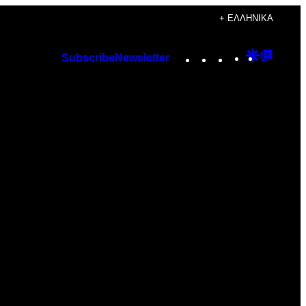
+ ΕΛΛΗΝΙΚΆ
Instagram
TikTok
YouTube
Google
Googl
Subscribe
Newsletter
Discover
Top
Posts