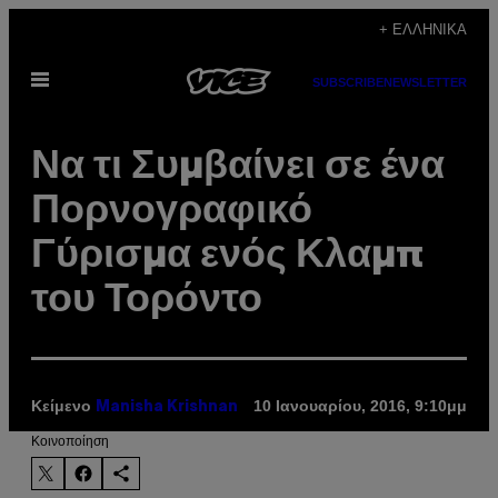
Μετάβαση
+ ΕΛΛΗΝΙΚΆ
στο
Ανοίξτε
περιεχόμενο
SUBSCRIBE
NEWSLETTER
το
μενού
Να τι Συμβαίνει σε ένα
Πορνογραφικό
Γύρισμα ενός Κλαμπ
του Τορόντο
Κείμενο
10 Ιανουαρίου, 2016, 9:10μμ
Manisha Krishnan
Kοινοποίηση