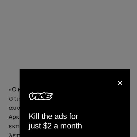
×
«Ο κόσμος έχει την ευκαιρία να δει πως
φτιάχνονται οι ταινίες με τις οποίες
αυνανίζεται. Τους ανοίγει τα μάτια.
Kill the ads for
Αρκετά άτομα μου έχουν πει πως
just $2 a month
εκπλήσσονται από το πόσο αργή και
λεπτομερής είναι η όλη διαδικασία».