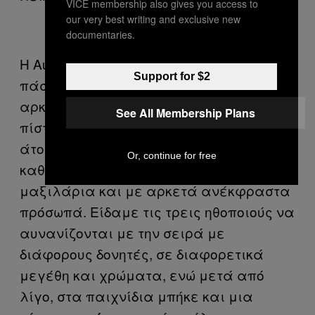
VICE membership also gives you access to
our very best writing and exclusive new
documentaries.
Η Autumn, η Rose και η Dyne, η οποία
Support for $2
πάσχει από ινομυαλγία, γύρισαν
αρκετές σκηνές στην σκηνή της μοβ
See All Membership Plans
πίστας χορού του Oasis, με 12 περίπου
άτομα να τους παρακολουθούν,
Or, continue for free
καθισμένοι πάνω σε δερμάτινα
μαξιλάρια και με αρκετά ανέκφραστα
πρόσωπά. Είδαμε τις τρεις ηθοποιούς να
αυνανίζονται με την σειρά με
διάφορους δονητές, σε διαφορετικά
μεγέθη και χρώματα, ενώ μετά από
λίγο, στα παιχνίδια μπήκε και μια