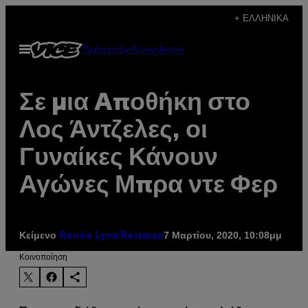
Μετάβαση
+ ΕΛΛΗΝΙΚΆ
στο
Ανοίξτε
Subscribe
Newsletter
περιεχόμενο
το
μενού
Σε μια Aποθήκη στο
Λος Άντζελες, οι
Γυναίκες Κάνουν
Αγώνες Μπρα ντε Φερ
Κείμενο
7 Μαρτίου, 2020, 10:08μμ
Renée Lynn Reisman
Kοινοποίηση