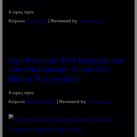
4 ώρες πριν
Κείμενο
Maha Haq
| Reviewed by
Ysolt Usigan
Two Pokemon TCG Restocks Are
Live On Amazon—Catch ‘Em
Before They’re Gone
4 ώρες πριν
Κείμενο
Sam Watanuki
| Reviewed by
Ysolt Usigan
SCREENSHOT: ARROWHEAD GAME STUDIOS