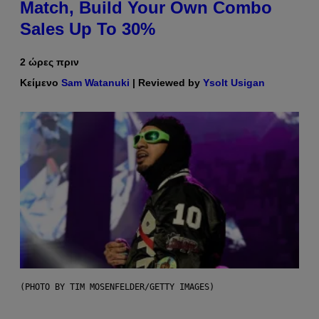
Match, Build Your Own Combo
Sales Up To 30%
2 ώρες πριν
Κείμενο
Sam Watanuki
| Reviewed by
Ysolt Usigan
(PHOTO BY TIM MOSENFELDER/GETTY IMAGES)