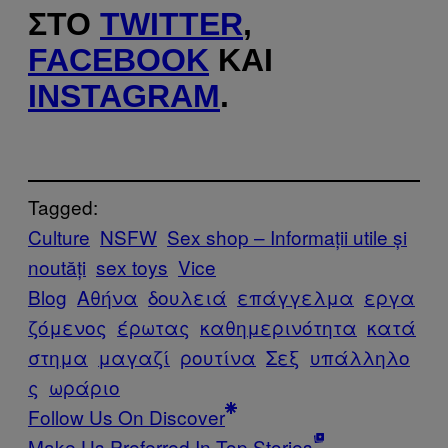
ΣΤΟ
TWITTER
,
FACEBOOK
ΚΑΙ
INSTAGRAM
.
Tagged:
Culture
NSFW
Sex shop – Informații utile și
noutăți
sex toys
Vice
Blog
Αθήνα
δουλειά
επάγγελμα
εργα
ζόμενος
έρωτας
καθημερινότητα
κατά
στημα
μαγαζί
ρουτίνα
Σεξ
υπάλληλο
ς
ωράριο
Follow Us On Discover
Make Us Preferred In Top Stories