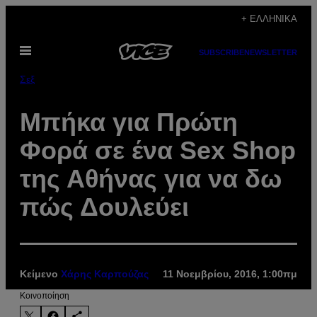
Μετάβαση
+ ΕΛΛΗΝΙΚΆ
στο
Ανοίξτε
περιεχόμενο
SUBSCRIBE
NEWSLETTER
το
μενού
Σεξ
Μπήκα για Πρώτη
Φορά σε ένα Sex Shop
της Αθήνας για να δω
πώς Δουλεύει
Κείμενο
Χάρης Καρπούζας
11 Νοεμβρίου, 2016, 1:00πμ
Kοινοποίηση