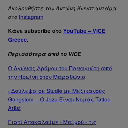
Ακολουθήστε τον Αντώνη Κωνσταντάρα
Ιnstagram
στο
.
Κάνε subscribe στο
YouTube – VICE
Greece
.
Περισσότερα από το VICE
Ο Αγώνας Δρόμου του Παναγιώτη από
την Ηρωίνη στον Μαραθώνιο
«Δούλεψα σε Studio με Μεξικανούς
Gangster» – Ο Joza Είναι Νομάς Tattoo
Artist
Γιατί Αποκαλούμε «Μαϊμού» τις