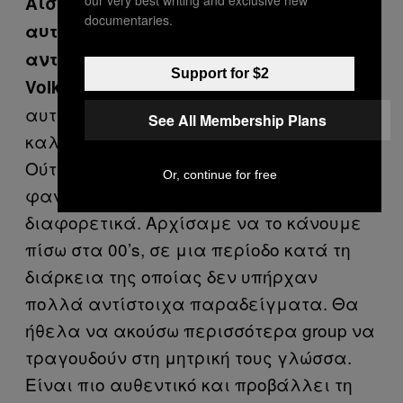
Αισθάνεστε ότι ξεκινήσατε εκ νέου
our very best writing and exclusive new
documentaries.
αυτή τη «μόδα» -παρότι υπήρξαν
αντίστοιχα κύματα και στο παρελθόν;
Support for $2
Η μητρική μου γλώσσα είναι
Volkan:
αυτή που με βοηθάει να εκφράζομαι
See All Membership Plans
καλύτερα. Πιο δυναμικά και ποιητικά.
Ούτως ή άλλως, δεν μπορούσα να
Or, continue for free
φανταστώ αυτό που κάνουμε
διαφορετικά. Αρχίσαμε να το κάνουμε
πίσω στα 00’s, σε μια περίοδο κατά τη
διάρκεια της οποίας δεν υπήρχαν
πολλά αντίστοιχα παραδείγματα. Θα
ήθελα να ακούσω περισσότερα group να
τραγουδούν στη μητρική τους γλώσσα.
Είναι πιο αυθεντικό και προβάλλει τη