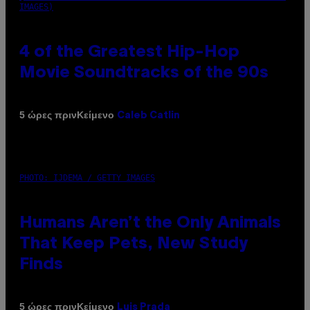
IMAGES)
4 of the Greatest Hip-Hop
Movie Soundtracks of the 90s
Κείμενο
5 ώρες πριν
Caleb Catlin
PHOTO: IJDEMA / GETTY IMAGES
Humans Aren’t the Only Animals
That Keep Pets, New Study
Finds
Κείμενο
5 ώρες πριν
Luis Prada