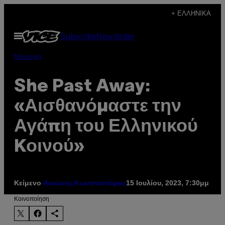
Μετάβαση
+ ΕΛΛΗΝΙΚΆ
στο
Ανοίξτε
Subscribe
Newsletter
περιεχόμενο
το
μενού
Μουσική
She Past Away:
«Αισθανόμαστε την
Αγάπη του Ελληνικού
Kοινού»
Κείμενο
15 Ιουλίου, 2023, 7:30μμ
Αντώνης Κωνσταντάρας
Kοινοποίηση