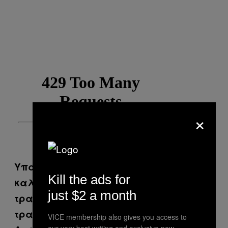
×
Υπάρχει μια γενική αίσθηση ότι οι
Kill the ads for
καλλιτέχνες της darkwave που
just $2 a month
τραγουδούν στη μητρική τους γλώσσα
τραβούν την προσοχή τελευταία.
VICE membership also gives you access to