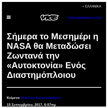
Μετάβαση
+ ΕΛΛΗΝΙΚΆ
στο
Ανοίξτε
περιεχόμενο
SUBSCRIBE
NEWSLETTER
το
μενού
Σήμερα το Μεσημέρι η
NASA θα Μεταδώσει
Ζωντανά την
«Αυτοκτονία» Ενός
Διαστημόπλοιου
Κείμενο
Αντώνης Κωνσταντάρας
15 Σεπτεμβρίου, 2017, 6:07πμ