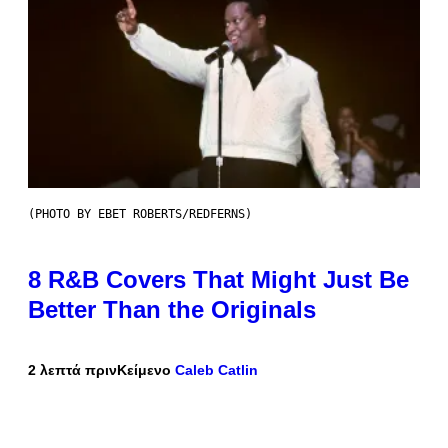
(PHOTO BY EBET ROBERTS/REDFERNS)
8 R&B Covers That Might Just Be
Better Than the Originals
2 λεπτά πριν
Κείμενο
Caleb Catlin