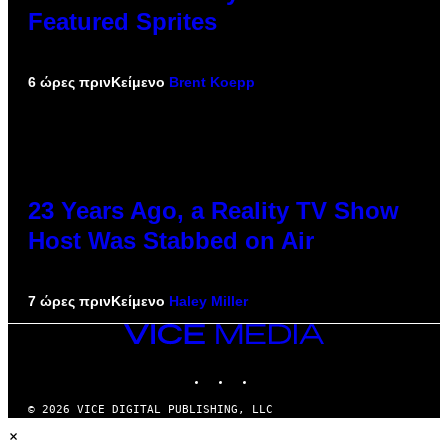
Featured Sprites
6 ώρες πριν
Κείμενο
Brent Koepp
23 Years Ago, a Reality TV Show
Host Was Stabbed on Air
7 ώρες πριν
Κείμενο
Haley Miller
VICE
MEDIA
INSTAGRAM
TIKTOK
YOUTUBE
© 2026 VICE DIGITAL PUBLISHING, LLC
×