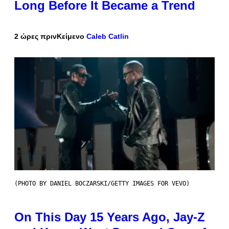
Long Before It Became a Trend
2 ώρες πριν
Κείμενο
Caleb Catlin
(PHOTO BY DANIEL BOCZARSKI/GETTY IMAGES FOR VEVO)
On This Day 15 Years Ago, Jay-Z