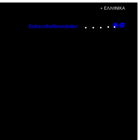
+ ΕΛΛΗΝΙΚΆ
Instagram
TikTok
YouTube
Google
Googl
Subscribe
Newsletter
Discover
Top
Posts