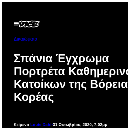
Μετάβαση
στο
περιεχόμενο
Ανοίξτε
το
μενού
Δικαιώματα
Σπάνια Έγχρωμα
Πορτρέτα Καθημερι
Κατοίκων της Βόρεια
Κορέας
Κείμενο
Louis Dabir
31 Οκτωβρίου, 2020, 7:02μμ