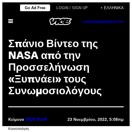
Μετάβαση
Go Ad Free
LOGIN / SIGN UP
+ ΕΛΛΗΝΙΚΆ
στο
Ανοίξτε
περιεχόμενο
SUBSCRIBE
NEWSLETTER
το
μενού
Σπάνιο Βίντεο της
NASA από την
Προσσελήνωση
«Ξυπνάει» τους
Συνωμοσιολόγους
Κείμενο
23 Νοεμβρίου, 2022, 5:08πμ
VICE Staff
Kοινοποίηση