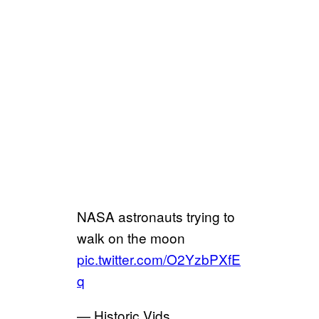
NASA astronauts trying to
walk on the moon
pic.twitter.com/O2YzbPXfE
q
— Historic Vids