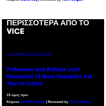
ΠΕΡΙΣΣΌΤΕΡΑ ΑΠΌ ΤΟ
VICE
VIA POKEMON/ADIDAS/NINTENDO
Pokemon and Adidas Just
Revealed 12 New Sneakers For
You to Catch
15 ώρες πριν
Κείμενο
| Reviewed by
Sam Watanuki
Ysolt Usigan