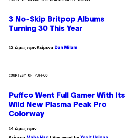
3 No-Skip Britpop Albums
Turning 30 This Year
Κείμενο
13 ώρες πριν
Dan Milam
COURTESY OF PUFFCO
Puffco Went Full Gamer With Its
Wild New Plasma Peak Pro
Colorway
14 ώρες πριν
Κείμενο
| Reviewed by
Maha Haq
Ysolt Usigan