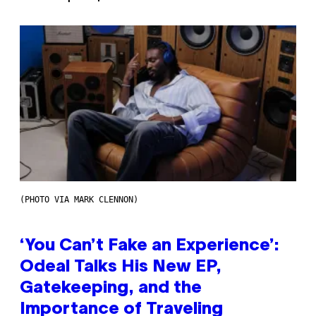
(PHOTO VIA MARK CLENNON)
‘You Can’t Fake an Experience’:
Odeal Talks His New EP,
Gatekeeping, and the
Importance of Traveling