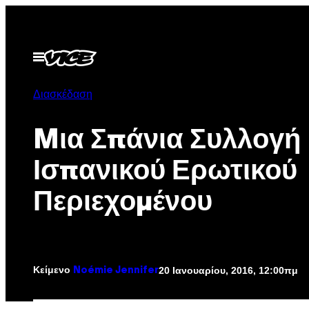
Μετάβαση
στο
περιεχόμενο
Ανοίξτε
το
μενού
Διασκέδαση
Mια Σπάνια Συλλογή
Ισπανικού Ερωτικού
Περιεχομένου
Κείμενο
20 Ιανουαρίου, 2016, 12:00πμ
Noémie Jennifer