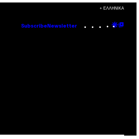
+ ΕΛΛΗΝΙΚΆ
Instagram
TikTok
YouTube
Google
Goog
Subscribe
Newsletter
Discove
Top
Posts