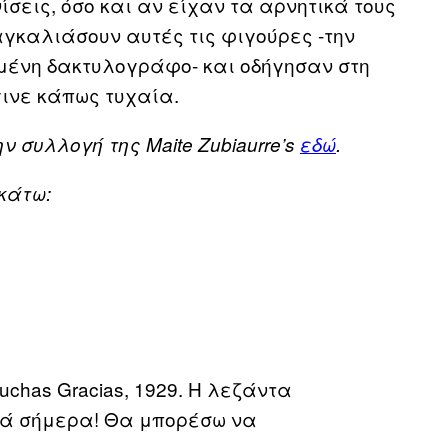
ίσεις, όσο και αν είχαν τα αρνητικά τους
αγκαλιάσουν αυτές τις φιγούρες -την
μένη δακτυλογράφο- και οδήγησαν στη
γινε κάπως τυχαία.
 συλλογή της Maite Zubiaurre’s
εδώ
.
κάτω:
chas Gracias, 1929. Η λεζάντα
λά σήμερα! Θα μπορέσω να