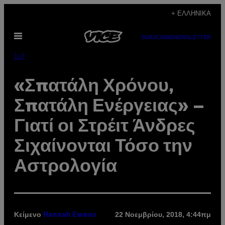
Μετάβαση
+ ΕΛΛΗΝΙΚΆ
στο
Ανοίξτε
περιεχόμενο
SUBSCRIBE
NEWSLETTER
το
μενού
Σεξ
«Σπατάλη Χρόνου,
Σπατάλη Ενέργειας» –
Γιατί οι Στρέιτ Άνδρες
Σιχαίνονται Τόσο την
Αστρολογία
Κείμενο
22 Νοεμβρίου, 2018, 4:44πμ
Hannah Ewens