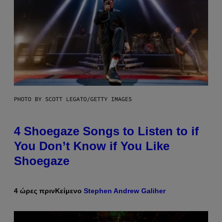
PHOTO BY SCOTT LEGATO/GETTY IMAGES
4 Shoegaze Songs to Listen to if
You Don’t Know if You Like
Shoegaze
4 ώρες πριν
Κείμενο
Stephen Andrew Galiher