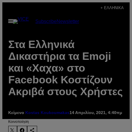
Μετάβαση
+ ΕΛΛΗΝΙΚΆ
στο
Ανοίξτε
Subscribe
Newsletter
περιεχόμενο
το
μενού
Στα Ελληνικά
Δικαστήρια τα Emoji
και «Χαχα» στο
Facebook Κοστίζουν
Ακριβά στους Χρήστες
Κείμενο
Kostas Koukoumakas
14 Απριλίου, 2021, 4:40πμ
Kοινοποίηση