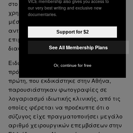
VICE membership also gives you access to
στο Facebook και το Instagram
our very best writing and exclusive new
χρησιμοποιήθηκαν ως αποδεικτικά
documentaries.
μέσα. Αυτό συνέβη για μια σειρά από
αντικείμενα, όπως η διατροφή ή
Support for $2
επιμέλεια τέκνων, μισθωτικές
See All Membership Plans
διαφορές, ρύθμιση οφειλών κ.ά.
Ειδικά για το Instagram, ξεχωρίζουν δύο
Or, continue for free
πρόσφατες υποθέσεις διατροφής. Στην
πρώτη, που εκδικάστηκε στην Αθήνα,
παρουσιάστηκαν φωτογραφίες σε
λογαριασμό ιδιωτικής κλινικής, από τις
οποίες φέρεται να προέκυπτε ότι ο
σύζυγος είχε πραγματοποιήσει μεγάλο
αριθμό χειρουργικών επεμβάσεων στην