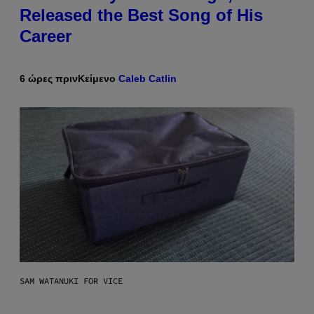
Released the Best Song of His
Career
6 ώρες πριν
Κείμενο
Caleb Catlin
SAM WATANUKI FOR VICE