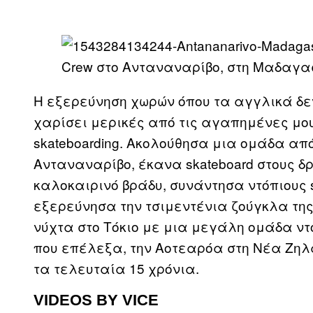
Crew στο Ανταναναρίβο, στη Μαδαγα
Η εξερεύνηση χωρών όπου τα αγγλικά δεν 
χαρίσει μερικές από τις αγαπημένες μο
skateboarding. Ακολούθησα μια ομάδα α
Ανταναναρίβο, έκανα skateboard στους δ
καλοκαιρινό βράδυ, συνάντησα ντόπιους s
εξερεύνησα την τσιμεντένια ζούγκλα της
νύχτα στο Τόκιο με μια μεγάλη ομάδα ντό
που επέλεξα, την Αοτεαρόα στη Νέα Ζηλαν
τα τελευταία 15 χρόνια.
VIDEOS BY VICE