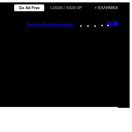
Go Ad Free
LOGIN / SIGN UP
+ ΕΛΛΗΝΙΚΆ
Instagram
TikTok
YouTube
Google
Googl
Subscribe
Newsletter
Discover
Top
Posts