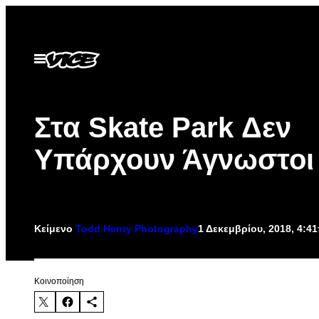
Μετάβαση
στο
περιεχόμενο
Ανοίξτε
το
μενού
Στα Skate Park Δεν
Υπάρχουν Άγνωστοι
Κείμενο
Todd Henry Photography
1 Δεκεμβρίου, 2018, 4:4
Kοινοποίηση