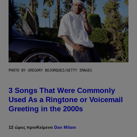
PHOTO BY GREGORY BOJORQUEZ/GETTY IMAGES
3 Songs That Were Commonly
Used As a Ringtone or Voicemail
Greeting in the 2000s
12 ώρες πριν
Κείμενο
Dan Milam