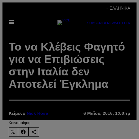
Μετάβαση
+ ΕΛΛΗΝΙΚΆ
στο
Ανοίξτε
περιεχόμενο
SUBSCRIBE
NEWSLETTER
το
μενού
Το να Κλέβεις Φαγητό
για να Επιβιώσεις
στην Ιταλία δεν
Αποτελεί Έγκλημα
Κείμενο
Nick Rose
6 Μαΐου, 2016, 1:00πμ
Kοινοποίηση