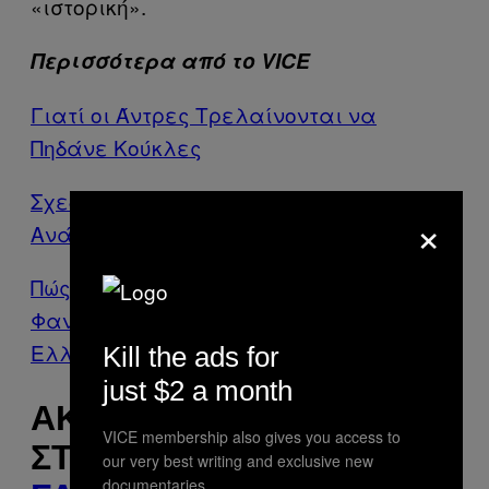
«ιστορική».
Περισσότερα από το VICE
Γιατί οι Άντρες Τρελαίνονται να
Πηδάνε Κούκλες
Σχεδόν Σαράντα Νεκροί για μια
×
Ανάσταση
Πώς Πραγματοποίησα την Ερωτική μου
Φαντασίωση σε Ένα Χαμάμ στην
Ελλάδα
Kill the ads for
just $2 a month
ΑΚΟΛΟΥΘΉΣΤΕ ΤΟ VICE
VICE membership also gives you access to
ΣΤΟ
TWITTER
,
our very best writing and exclusive new
documentaries.