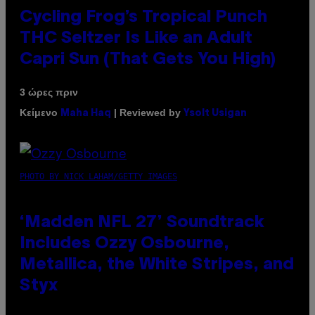
Cycling Frog’s Tropical Punch
THC Seltzer Is Like an Adult
Capri Sun (That Gets You High)
3 ώρες πριν
Κείμενο
| Reviewed by
Maha Haq
Ysolt Usigan
PHOTO BY NICK LAHAM/GETTY IMAGES
‘Madden NFL 27’ Soundtrack
Includes Ozzy Osbourne,
Metallica, the White Stripes, and
Styx