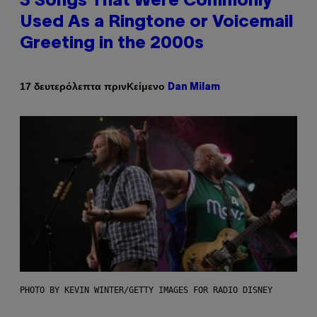
3 Songs That Were Commonly
Used As a Ringtone or Voicemail
Greeting in the 2000s
Κείμενο
17 δευτερόλεπτα πριν
Dan Milam
PHOTO BY KEVIN WINTER/GETTY IMAGES FOR RADIO DISNEY