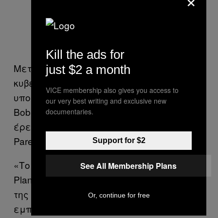
Kill the ads for
Μετά την κυκλοφορία του βίντεο, ο
just $2 a month
κυβερνήτης της Λουιζιάνα και
VICE membership also gives you access to
υποψήφιος για το προεδρικό χρίσμα, ο
our very best writing and exclusive new
Bobby Jindal, ανακοίνωσε την έναρξη
documentaries.
έρευνας για τις πρακτικές της Planned
Parenthood στην πολιτεία του.
Support for $2
«Το βίντεο, όπου φαίνεται στέλεχος της
See All Membership Plans
Planned Parenthood να συζητά το θέμα
της συστηματικής συγκομιδής και
Or, continue for free
εμπορίας τμημάτων του ανθρώπινου