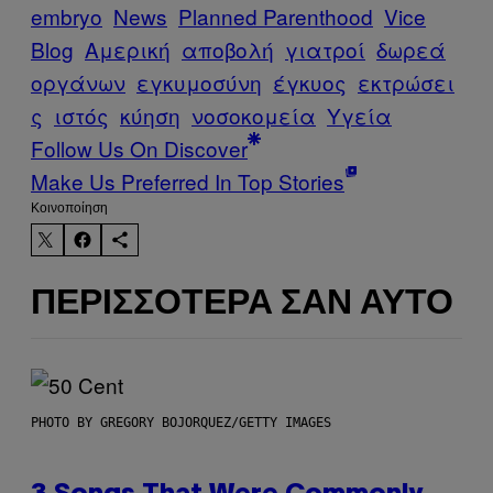
embryo
News
Planned Parenthood
Vice
Blog
Αμερική
αποβολή
γιατροί
δωρεά
οργάνων
εγκυμοσύνη
έγκυος
εκτρώσει
ς
ιστός
κύηση
νοσοκομεία
Υγεία
Follow Us On Discover
Make Us Preferred In Top Stories
Kοινοποίηση
ΠΕΡΙΣΣΌΤΕΡΑ ΣΑΝ ΑΥΤΌ
PHOTO BY GREGORY BOJORQUEZ/GETTY IMAGES