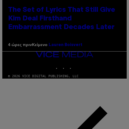
The Set of Lyrics That Still Give
Kim Deal Firsthand
Embarrassment Decades Later
Κείμενο
4 ώρες πριν
Lauren Boisvert
VICE
MEDIA
INSTAGRAM
TIKTOK
YOUTUBE
© 2026 VICE DIGITAL PUBLISHING, LLC