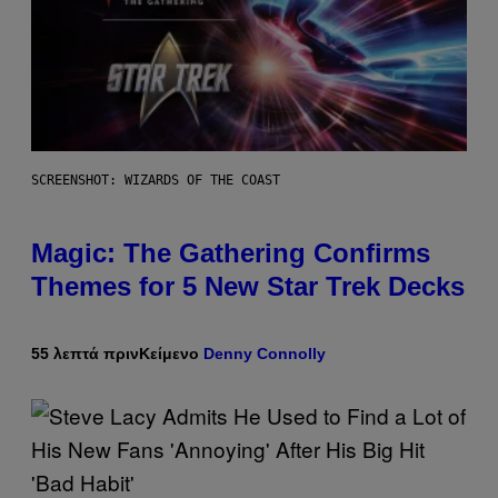
SCREENSHOT: WIZARDS OF THE COAST
Magic: The Gathering Confirms
Themes for 5 New Star Trek Decks
55 λεπτά πριν
Κείμενο
Denny Connolly