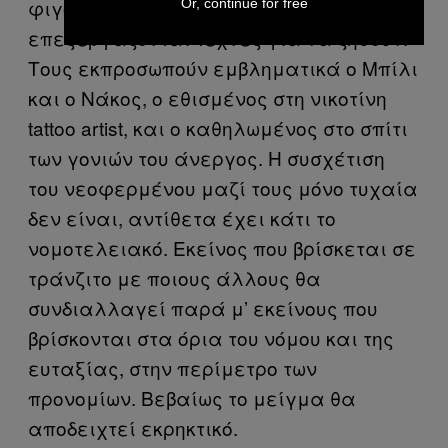
φιγούρες του demi- monde που
Or, continue for free
επεξεργάζονται τέχνες για να ζήσουν.
Τους εκπροσωπούν εμβληματικά ο Μπίλι
και ο Νάκος, ο εθισμένος στη νικοτίνη
tattoo artist, και ο καθηλωμένος στο σπίτι
των γονιών του άνεργος. Η συσχέτιση
του νεοφερμένου μαζί τους μόνο τυχαία
δεν είναι, αντίθετα έχει κάτι το
νομοτελειακό. Εκείνος που βρίσκεται σε
τράνζιτο με ποιους άλλους θα
συνδιαλλαγεί παρά μ’ εκείνους που
βρίσκονται στα όρια του νόμου και της
ευταξίας, στην περίμετρο των
προνομίων. Βεβαίως το μείγμα θα
αποδειχτεί εκρηκτικό.