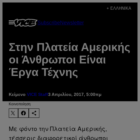
Μετάβαση
+ ΕΛΛΗΝΙΚΆ
στο
Ανοίξτε
Subscribe
Newsletter
περιεχόμενο
το
μενού
Στην Πλατεία Αμερικής
οι Άνθρωποι Είναι
Έργα Τέχνης
Κείμενο
VICE Staff
3 Απριλίου, 2017, 5:00πμ
Kοινοποίηση
Με φόντο την Πλατεία Αμερικής,
τέσσερις διαφορετικοί άνθρωποι