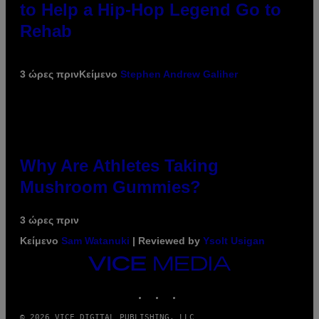
to Help a Hip-Hop Legend Go to
Rehab
3 ώρες πριν
Κείμενο
Stephen Andrew Galiher
Why Are Athletes Taking
Mushroom Gummies?
3 ώρες πριν
Κείμενο
Sam Watanuki
| Reviewed by
Ysolt Usigan
VICE
MEDIA
INSTAGRAM
TIKTOK
YOUTUBE
© 2026 VICE DIGITAL PUBLISHING, LLC