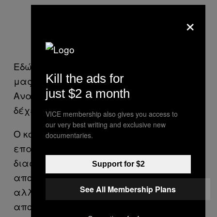
×
Εδώ στη Δύση πιστεύουμε ότι τη μοίρα
Kill the ads for
μας τη φτιάχνουμε μόνοι μας. Στην
just $2 a month
Ανατολή, η μοίρα είναι για να τη
δέχεσαι.
VICE membership also gives you access to
our very best writing and exclusive new
Ο κόσμος με τον οποίων έρχεται σε
documentaries.
επαφή στη χώρα που πρέπει να
διασχίσει δεν είναι φυσικά ελίτ,
Support for $2
αποκαταστημένοι και κάποιοι ειδικοί,
See All Membership Plans
αλλά οι «μπασκλάδες» και οι
αποκαθηλωμένοι προνομίων, οριακές