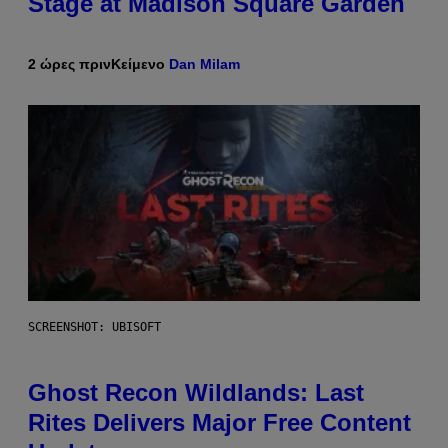
Stage at Madison Square Garden
2 ώρες πριν
Κείμενο
Dan Milam
SCREENSHOT: UBISOFT
Ghost Recon Wildlands: Last
Rites Delivers Major Free Content