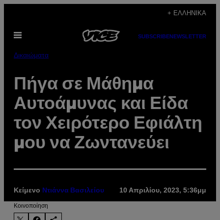
Μετάβαση
+ ΕΛΛΗΝΙΚΆ
στο
Ανοίξτε
περιεχόμενο
SUBSCRIBE
NEWSLETTER
το
μενού
Δικαιώματα
Πήγα σε Μάθημα
Αυτοάμυνας και Είδα
τον Χειρότερο Εφιάλτη
μου να Ζωντανεύει
Κείμενο
10 Απριλίου, 2023, 5:36μμ
Ντιάννα Βασιλείου
Kοινοποίηση