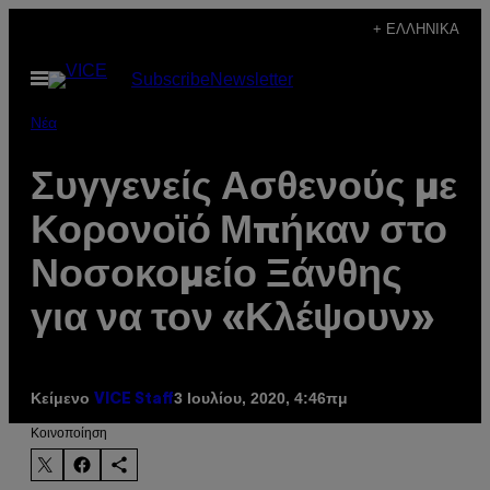
Μετάβαση
+ ΕΛΛΗΝΙΚΆ
στο
Ανοίξτε
Subscribe
Newsletter
περιεχόμενο
το
μενού
Νέα
Συγγενείς Ασθενούς με
Κορονοϊό Μπήκαν στο
Νοσοκομείο Ξάνθης
για να τον «Κλέψουν»
Κείμενο
3 Ιουλίου, 2020, 4:46πμ
VICE Staff
Kοινοποίηση