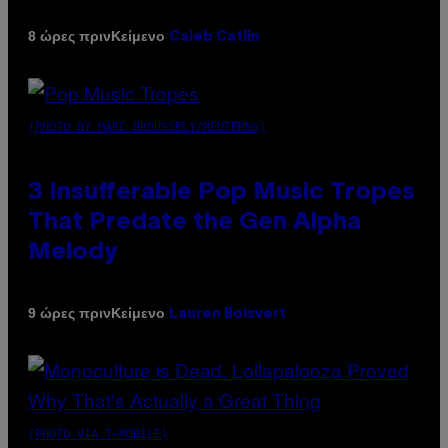
Κείμενο
8 ώρες πριν
Caleb Catlin
(PHOTO BY MARC BROUSSELY/REDFERNS)
3 Insufferable Pop Music Tropes
That Predate the Gen Alpha
Melody
Κείμενο
9 ώρες πριν
Lauren Boisvert
(PHOTO VIA T-MOBILE)