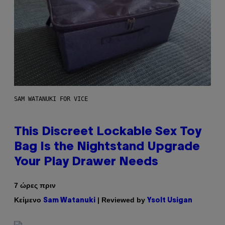
SAM WATANUKI FOR VICE
This Discreet Lockable Sex Toy
Bag Is the Nightstand Upgrade
Your Play Drawer Needs
7 ώρες πριν
Κείμενο
| Reviewed by
Sam Watanuki
Ysolt Usigan