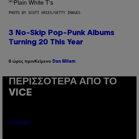
PHOTO BY SCOTT GRIES/GETTY IMAGES
3 No-Skip Pop-Punk Albums
Turning 20 This Year
Κείμενο
8 ώρες πριν
Dan Milam
ΠΕΡΙΣΣΌΤΕΡΑ ΑΠΌ ΤΟ
VICE
FLESHLIGHT