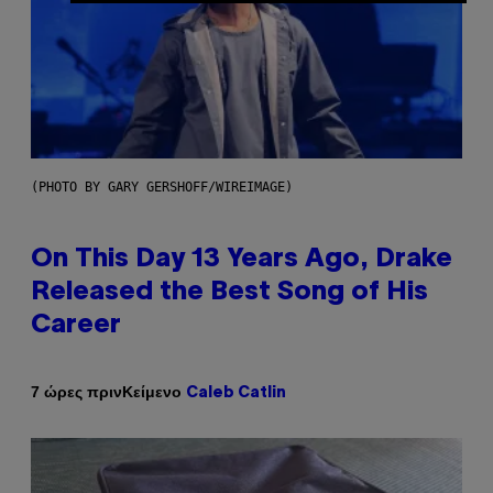
(PHOTO BY GARY GERSHOFF/WIREIMAGE)
On This Day 13 Years Ago, Drake
Released the Best Song of His
Career
Κείμενο
7 ώρες πριν
Caleb Catlin