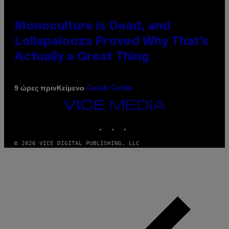
Monoculture is Dead, and
Lollapalooza Proved Why That’s
Actually a Great Thing
Κείμενο
9 ώρες πριν
Caleb Catlin
VICE
MEDIA
INSTAGRAM
TIKTOK
YOUTUBE
© 2026 VICE DIGITAL PUBLISHING, LLC