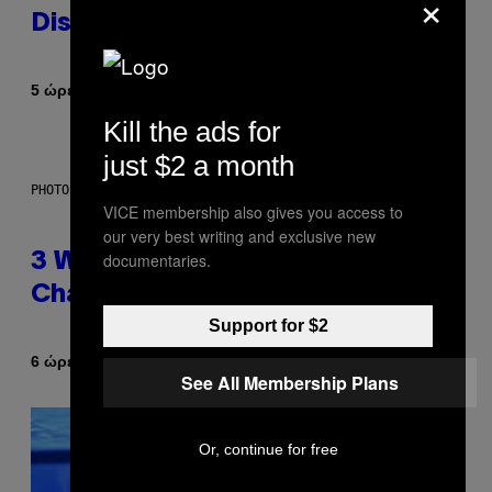
×
Dismantled Bones
Κείμενο
5 ώρες πριν
Lauren Boisvert
Kill the ads for
just $2 a month
PHOTO ILLUSTRATION BY IAN WALDIE/GETTY IMAGES
VICE membership also gives you access to
our very best writing and exclusive new
documentaries.
3 Ways Your Music Taste
Changes as You Get Older
Support for $2
Κείμενο
6 ώρες πριν
Dan Milam
See All Membership Plans
Or, continue for free