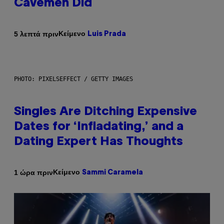
Cavemen Did
Κείμενο
5 λεπτά πριν
Luis Prada
PHOTO: PIXELSEFFECT / GETTY IMAGES
Singles Are Ditching Expensive
Dates for ‘Infladating,’ and a
Dating Expert Has Thoughts
Κείμενο
1 ώρα πριν
Sammi Caramela