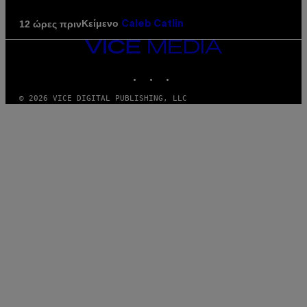
Κείμενο
12 ώρες πριν
Caleb Catlin
VICE
MEDIA
INSTAGRAM
TIKTOK
YOUTUBE
© 2026 VICE DIGITAL PUBLISHING, LLC