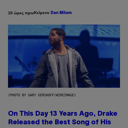
Κείμενο
10 ώρες πριν
Dan Milam
(PHOTO BY GARY GERSHOFF/WIREIMAGE)
On This Day 13 Years Ago, Drake
Released the Best Song of His