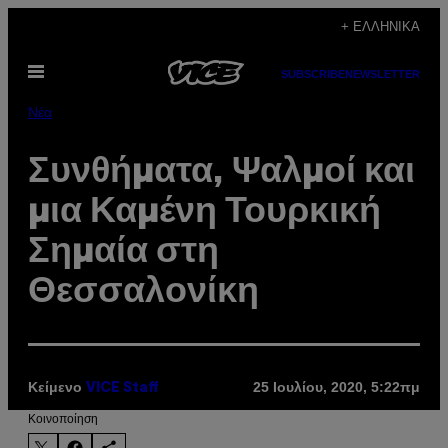
Μετάβαση
+ ΕΛΛΗΝΙΚΆ
στο
Ανοίξτε
περιεχόμενο
SUBSCRIBE
NEWSLETTER
το
μενού
Νέα
Συνθήματα, Ψαλμοί και
μια Καμένη Τουρκική
Σημαία στη
Θεσσαλονίκη
Κείμενο
25 Ιουλίου, 2020, 5:22πμ
VICE Staff
Kοινοποίηση