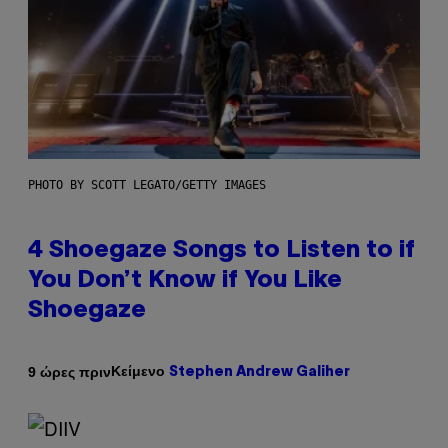
PHOTO BY SCOTT LEGATO/GETTY IMAGES
4 Shoegaze Songs to Listen to if
You Don’t Know if You Like
Shoegaze
Κείμενο
9 ώρες πριν
Stephen Andrew Galiher