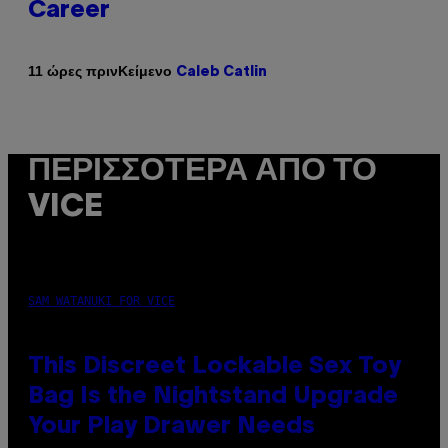
Career
Κείμενο
11 ώρες πριν
Caleb Catlin
ΠΕΡΙΣΣΌΤΕΡΑ ΑΠΌ ΤΟ
VICE
SAM WATANUKI FOR VICE
This Discreet Lockable Sex Toy
Bag Is the Nightstand Upgrade
Your Play Drawer Needs