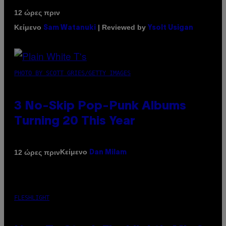
12 ώρες πριν
Κείμενο
| Reviewed by
Sam Watanuki
Ysolt Usigan
PHOTO BY SCOTT GRIES/GETTY IMAGES
3 No-Skip Pop-Punk Albums
Turning 20 This Year
Κείμενο
12 ώρες πριν
Dan Milam
FLESHLIGHT