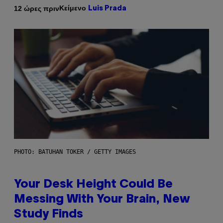
Κείμενο
12 ώρες πριν
Luis Prada
PHOTO: BATUHAN TOKER / GETTY IMAGES
Your Desk Height Could Be
Messing With Your Brain, New
Study Finds