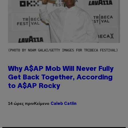
(PHOTO BY NOAM GALAI/GETTY IMAGES FOR TRIBECA FESTIVAL)
Why A$AP Mob Will Never Fully
Get Back Together, According
to A$AP Rocky
Κείμενο
14 ώρες πριν
Caleb Catlin