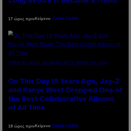
Long Before It Became a Trend
Κείμενο
17 ώρες πριν
Caleb Catlin
(PHOTO BY DANIEL BOCZARSKI/GETTY IMAGES FOR VEVO)
On This Day 15 Years Ago, Jay-Z
and Kanye West Dropped One of
the Best Collaborative Albums
of All Time
Κείμενο
18 ώρες πριν
Caleb Catlin