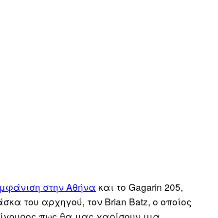
εμφάνιση στην Αθήνα
και το Gagarin 205,
κα του αρχηγού, τον Brian Batz, ο οποίος
σίγουρος πως θα μας χαρίσουν μια