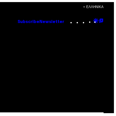
+ ΕΛΛΗΝΙΚΆ
Instagram
TikTok
YouTube
Google
Goog
Subscribe
Newsletter
Discove
Top
Posts