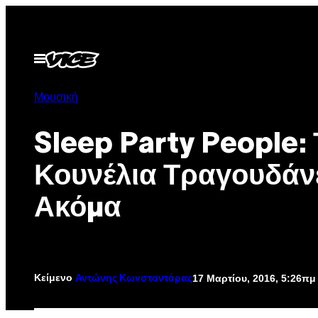
Μετάβαση
στο
περιεχόμενο
Ανοίξτε
το
μενού
Μουσική
Sleep Party People: 
Κουνέλια Τραγουδάν
Ακόμα
Κείμενο
17 Μαρτίου, 2016, 5:26πμ
Αντώνης Κωνσταντάρας