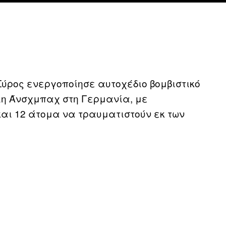
ύρος ενεργοποίησε αυτοχέδιο βομβιστικό
λη Άνσχμπαχ στη Γερμανία, με
και 12 άτομα να τραυματιστούν εκ των