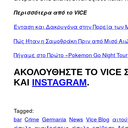
Περισσότερα από το VICE
Ένταση και Δακρυγόνα στην Πορεία των Μ
Πώς Ήταν η Σαμοθράκη Πριν από Mισό Aι
Πήγαμε στο Πρώτο «Pokemon Go Night Tour
ΑΚΟΛΟΥΘΉΣΤΕ ΤΟ VICE 
ΚΑΙ
INSTAGRAM
.
Tagged:
bar
Crime
Germania
News
Vice Blog
αιτού
άσυλο
αντιδράσεις
άσυλο
επίθεση
Λέσ