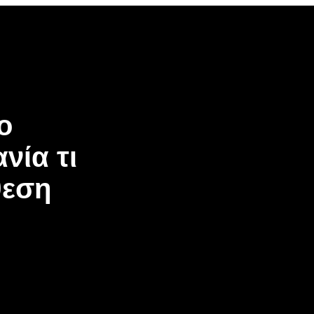
ο
νία τι
θεση