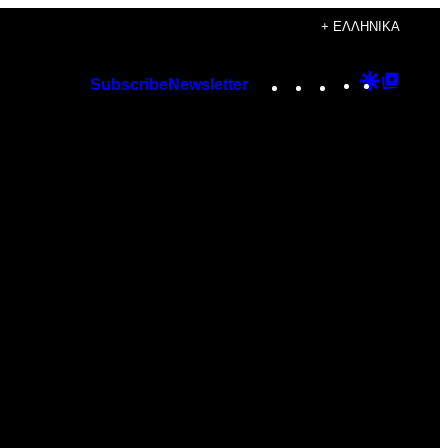
+ ΕΛΛΗΝΙΚΆ
Instagram
TikTok
YouTube
Google
Googl
Subscribe
Newsletter
Discover
Top
Posts