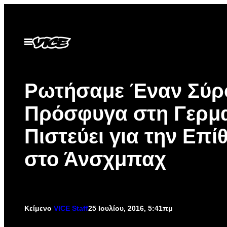
Μετάβαση
στο
περιεχόμενο
Ανοίξτε
το
μενού
Ρωτήσαμε Έναν Σύρ
Πρόσφυγα στη Γερμα
Πιστεύει για την Επί
στο Άνσχμπαχ
Κείμενο
VICE Staff
25 Ιουλίου, 2016, 5:41πμ