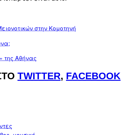
ειονοτικών στην Κομοτηνή
ώνα;
» της Αθήνας
ΣΤΟ
TWITTER
,
FACEBOOK
ντες
βος
μουσικό