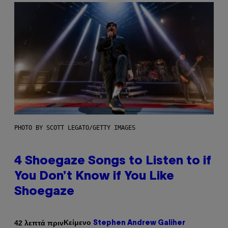
PHOTO BY SCOTT LEGATO/GETTY IMAGES
4 Shoegaze Songs to Listen to if
You Don’t Know if You Like
Shoegaze
Κείμενο
42 λεπτά πριν
Stephen Andrew Galiher