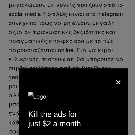
μεγαλώνουν με γονείς που ζουν από τα
social media ή απλώς είναι στο Instagram
συνέχεια, ίσως να μη δίνουν μεγάλη
αξία σε πραγματικές δεξιότητες και
πραγματικές επαφές όσο με το πώς
παρουσιάζονται online. Για να είμαι
ειλικρινής, πιστεύω ότι θα μπορούσε να
συμβεί οτιδήποτε από τα δύο: Οι της
×
generation Alpha θα μπορούσαν να γίνουν
μουτρωμένοι influencers που θα
αλληλεπιδρούν μόνο μέσω likes ή θα
μπορούσαν να επαναστατήσουν
ενάντια στην επιρροή του Ίντερνετ σε
Kill the ads for
κάθε τομέα της ζωής μας και να
just $2 a month
σαστίζουν βλέποντας πόσο χρόνο