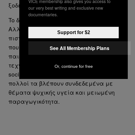
VICE membership also gives you access to
ξοδεύαμε online.
our very best writing and exclusive new
documentaries.
To δεύτερο είναι μάλλον απίθανο.
Αλλά ειδικοί με τους οποίους μίλησα,
Support for $2
πιστεύουν ότι έχει σημασία ο τρόπος
που αφήνουν οι σημερινοί γονείς τα
See All Membership Plans
παιδιά τους να χρησιμοποιούν την
τεχνολογία. Οι millennials μπήκαν στα
Or, continue for free
social media στην εφηβεία τους και
πολλοί τα βλέπουν συνδεδεμένα με
θέματα ψυχικής υγεία και μειωμένη
παραγωγικότητα.