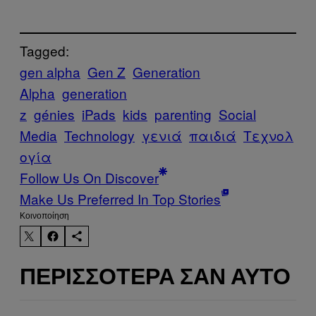
Tagged:
gen alpha
Gen Z
Generation
Alpha
generation
z
génies
iPads
kids
parenting
Social
Media
Technology
γενιά
παιδιά
Τεχνολ
ογία
Follow Us On Discover
Make Us Preferred In Top Stories
Kοινοποίηση
ΠΕΡΙΣΣΌΤΕΡΑ ΣΑΝ ΑΥΤΌ