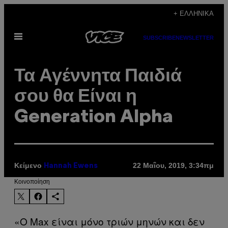
Μετάβαση
+ ΕΛΛΗΝΙΚΆ
στο
Ανοίξτε
περιεχόμενο
SUBSCRIBE
NEWSLETTER
το
μενού
Τα Αγέννητα Παιδιά
σου θα Είναι η
Generation Alpha
Κείμενο
22 Μαΐου, 2019, 3:34πμ
Hannah Ewens
Kοινοποίηση
«O Max είναι μόνο τριών μηνών και δεν