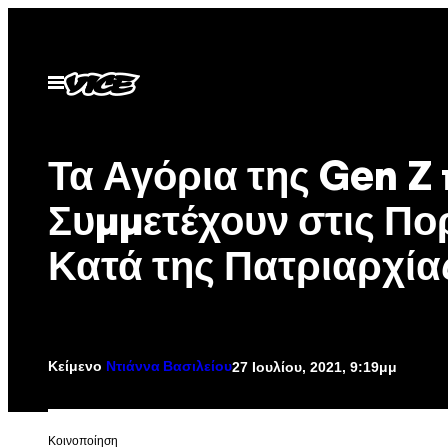
Μετάβαση
στο
περιεχόμενο
Ανοίξτε
το
μενού
Τα Αγόρια της Gen Z
Συμμετέχουν στις Πο
Κατά της Πατριαρχία
Κείμενο
27 Ιουλίου, 2021, 9:19μμ
Ντιάννα Βασιλείου
Kοινοποίηση