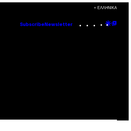
+ ΕΛΛΗΝΙΚΆ
Instagram
TikTok
YouTube
Google
Goog
Subscribe
Newsletter
Discove
Top
Posts