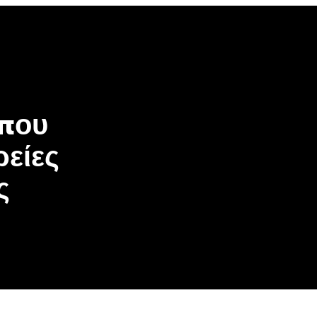
 που
ρείες
ς