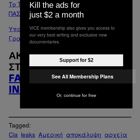
Το Τέλος του Άκη, του Μεγαλύτερου
Kill the ads for
ΠΑΣΟΚτζή που Γνώρισε η Ελλάδα
just $2 a month
Υπάρχει Λόγος που οι Γυναίκες στo
VICE membership also gives you access to
our very best writing and exclusive new
Γραφείo Παραπονιούνται ότι Κρυώνουν
documentaries.
ΑΚΟΛΟΥΘΉΣΤΕ ΤΟ VICE
Support for $2
ΣΤΟ
TWITTER
,
See All Membership Plans
FACEBOOK
ΚΑΙ
INSTAGRAM
.
Or, continue for free
Tagged:
Cia
leaks
Αμερική
αποκάλυψη
αρχεία