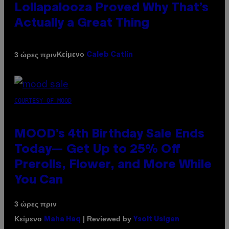
Lollapalooza Proved Why That’s
Actually a Great Thing
Κείμενο
3 ώρες πριν
Caleb Catlin
COURTESY OF MOOD
MOOD’s 4th Birthday Sale Ends
Today— Get Up to 25% Off
Prerolls, Flower, and More While
You Can
3 ώρες πριν
Κείμενο
| Reviewed by
Maha Haq
Ysolt Usigan