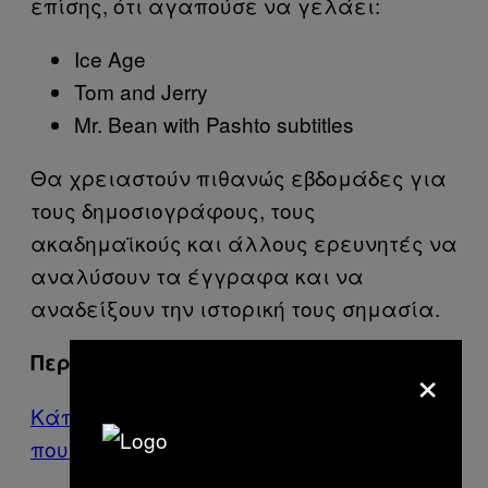
επίσης, ότι αγαπούσε να γελάει:
Ice Age
Tom and Jerry
Mr. Bean with Pashto subtitles
Θα χρειαστούν πιθανώς εβδομάδες για
τους δημοσιογράφους, τους
ακαδημαϊκούς και άλλους ερευνητές να
αναλύσουν τα έγγραφα και να
αναδείξουν την ιστορική τους σημασία.
Περισσότερα από το VICE
×
Κάποτε στην Αθήνα Υπήρχε Ένα Μπαρ
που Έριχνε Ναρκωτικά στα Ποτά