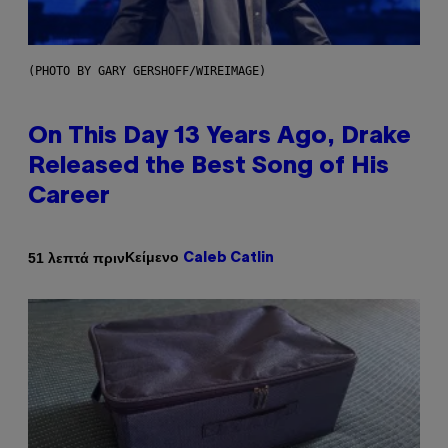
(PHOTO BY GARY GERSHOFF/WIREIMAGE)
On This Day 13 Years Ago, Drake
Released the Best Song of His
Career
Κείμενο
51 λεπτά πριν
Caleb Catlin