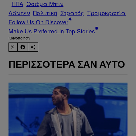
ΗΠΑ
Οσάμα Μπιν
Λάντεν
Πολιτική
Στρατός
Τρομοκρατία
Follow Us On Discover
Make Us Preferred In Top Stories
Kοινοποίηση
ΠΕΡΙΣΣΌΤΕΡΑ ΣΑΝ ΑΥΤΌ