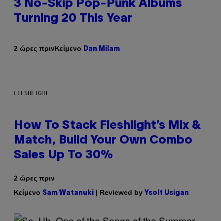
3 No-Skip Pop-Punk Albums
Turning 20 This Year
Κείμενο
2 ώρες πριν
Dan Milam
FLESHLIGHT
How To Stack Fleshlight’s Mix &
Match, Build Your Own Combo
Sales Up To 30%
2 ώρες πριν
Κείμενο
| Reviewed by
Sam Watanuki
Ysolt Usigan