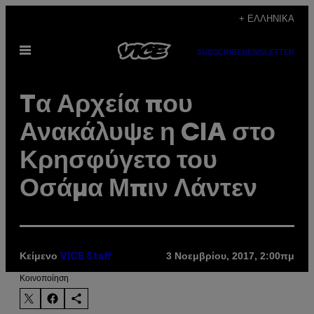
Μετάβαση
+ ΕΛΛΗΝΙΚΆ
στο
Ανοίξτε
περιεχόμενο
SUBSCRIBE
NEWSLETTER
το
μενού
Tα Αρχεία που
Ανακάλυψε η CIA στο
Κρησφύγετο του
Οσάμα Μπιν Λάντεν
Κείμενο
3 Νοεμβρίου, 2017, 2:00πμ
VICE Staff
Kοινοποίηση