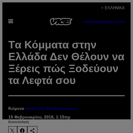
Μετάβαση
+ ΕΛΛΗΝΙΚΆ
στο
Ανοίξτε
περιεχόμενο
SUBSCRIBE
NEWSLETTER
το
μενού
Tα Κόμματα στην
Ελλάδα Δεν Θέλουν να
Ξέρεις πώς Ξοδεύουν
τα Λεφτά σου
Κείμενο
Θοδωρής Χονδρόγιαννος
15 Φεβρουαρίου, 2018, 1:15πμ
Kοινοποίηση