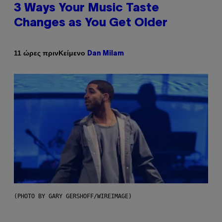
3 Ways Your Music Taste
Changes as You Get Older
Κείμενο
11 ώρες πριν
Dan Milam
(PHOTO BY GARY GERSHOFF/WIREIMAGE)