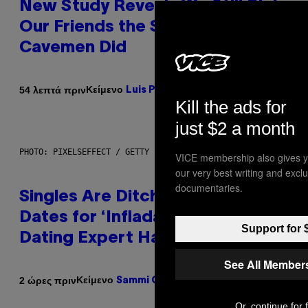
New Study Reveals We Still Pick
Our Friends the Same Way
Cavemen Did
Κείμενο
54 λεπτά πριν
Luis Prada
Kill the ads for
just $2 a month
PHOTO: PIXELSEFFECT / GETTY IMAGES
VICE membership also gives y
our very best writing and excl
documentaries.
Singles Are Ditching Expensive
Dates for ‘Infladating,’ and a
Support for 
Dating Expert Has Thoughts
See All Member
Κείμενο
2 ώρες πριν
Sammi Caramela
Or, continue for 