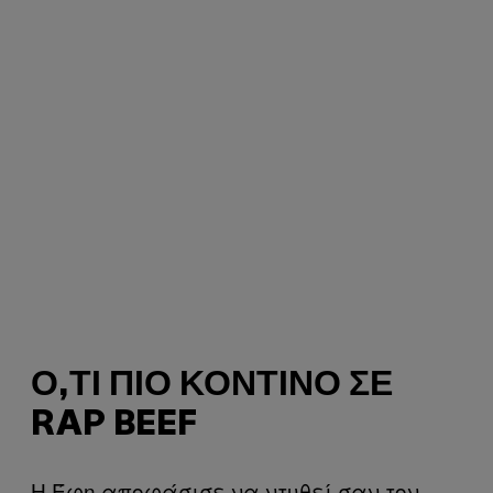
Ό,ΤΙ ΠΙΟ ΚΟΝΤΙΝΌ ΣΕ
RAP BEEF
Η Έφη αποφάσισε να ντυθεί σαν τον