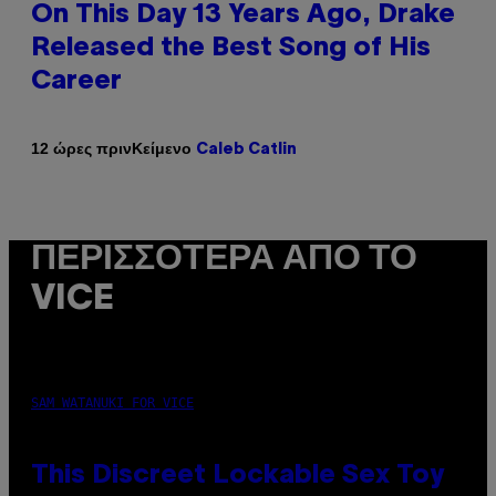
On This Day 13 Years Ago, Drake
Released the Best Song of His
Career
Κείμενο
12 ώρες πριν
Caleb Catlin
ΠΕΡΙΣΣΌΤΕΡΑ ΑΠΌ ΤΟ
VICE
SAM WATANUKI FOR VICE
This Discreet Lockable Sex Toy