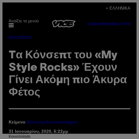
Μετάβαση
+ ΕΛΛΗΝΙΚΆ
στο
Ανοίξτε το μενού
περιεχόμενο
SUBSCRIBE
NEWSLETTER
Διασκέδαση
Tα Κόνσεπτ του «My
Style Rocks» Έχουν
Γίνει Ακόμη πιο Άκυρα
Φέτος
Κείμενο
Αντώνης Κωνσταντάρας
31 Ιανουαρίου, 2020, 6:22μμ
Kοινοποίηση