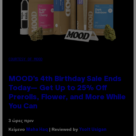
COURTESY OF MOOD
MOOD’s 4th Birthday Sale Ends
Today— Get Up to 25% Off
Prerolls, Flower, and More While
You Can
3 ώρες πριν
Κείμενο
| Reviewed by
Maha Haq
Ysolt Usigan