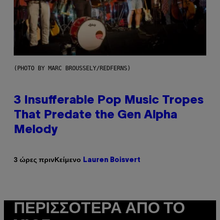
(PHOTO BY MARC BROUSSELY/REDFERNS)
3 Insufferable Pop Music Tropes
That Predate the Gen Alpha
Melody
Κείμενο
3 ώρες πριν
Lauren Boisvert
ΠΕΡΙΣΣΌΤΕΡΑ ΑΠΌ ΤΟ