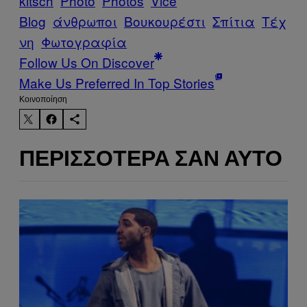
kitsch
Photo
Photos
Vice
Blog
άνθρωποι
Βουκουρέστι
Σπίτια
Τέχ
νη
Φωτογραφία
Follow Us On Discover
Make Us Preferred In Top Stories
Kοινοποίηση
ΠΕΡΙΣΣΌΤΕΡΑ ΣΑΝ ΑΥΤΌ