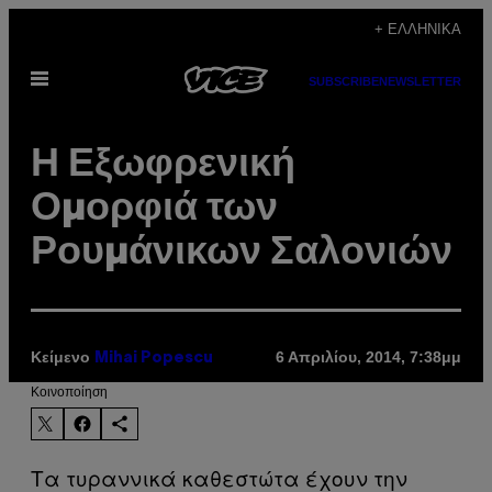
Μετάβαση
+ ΕΛΛΗΝΙΚΆ
στο
Ανοίξτε
περιεχόμενο
SUBSCRIBE
NEWSLETTER
το
μενού
Η Εξωφρενική
Ομορφιά των
Ρουμάνικων Σαλονιών
Κείμενο
6 Απριλίου, 2014, 7:38μμ
Mihai Popescu
Kοινοποίηση
Τα τυραννικά καθεστώτα έχουν την