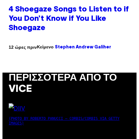
4 Shoegaze Songs to Listen to if
You Don’t Know if You Like
Shoegaze
Κείμενο
12 ώρες πριν
Stephen Andrew Galiher
ΠΕΡΙΣΣΌΤΕΡΑ ΑΠΌ ΤΟ
VICE
(PHOTO BY ROBERTO PANUCCI – CORBIS/CORBIS VIA GETTY
IMAGES)