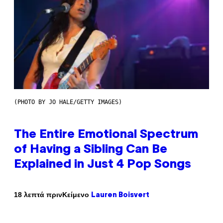
(PHOTO BY JO HALE/GETTY IMAGES)
The Entire Emotional Spectrum
of Having a Sibling Can Be
Explained in Just 4 Pop Songs
Κείμενο
18 λεπτά πριν
Lauren Boisvert