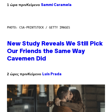
Κείμενο
1 ώρα πριν
Sammi Caramela
PHOTO: CSA-PRINTSTOCK / GETTY IMAGES
New Study Reveals We Still Pick
Our Friends the Same Way
Cavemen Did
Κείμενο
2 ώρες πριν
Luis Prada