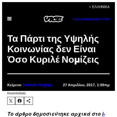
Μετάβαση
+ ΕΛΛΗΝΙΚΆ
στο
Ανοίξτε
περιεχόμενο
SUBSCRIBE
NEWSLETTER
το
μενού
Τα Πάρτι της Υψηλής
Κοινωνίας δεν Είναι
Όσο Κυριλέ Νομίζεις
Κείμενο
27 Απριλίου, 2017, 1:00πμ
Hannah Ongley
Kοινοποίηση
Το άρθρο δημοσιεύτηκε αρχικά στο
i-