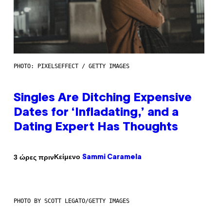
PHOTO: PIXELSEFFECT / GETTY IMAGES
Singles Are Ditching Expensive
Dates for ‘Infladating,’ and a
Dating Expert Has Thoughts
Κείμενο
3 ώρες πριν
Sammi Caramela
PHOTO BY SCOTT LEGATO/GETTY IMAGES