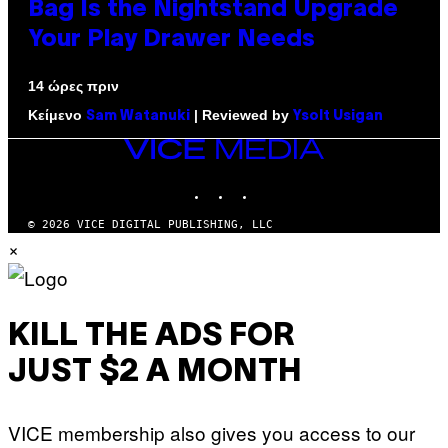
Bag Is the Nightstand Upgrade
Your Play Drawer Needs
14 ώρες πριν
Κείμενο
| Reviewed by
Sam Watanuki
Ysolt Usigan
VICE
MEDIA
INSTAGRAM
TIKTOK
YOUTUBE
© 2026 VICE DIGITAL PUBLISHING, LLC
×
KILL THE ADS FOR
JUST $2 A MONTH
VICE membership also gives you access to our