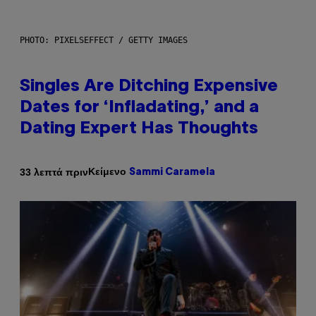
PHOTO: PIXELSEFFECT / GETTY IMAGES
Singles Are Ditching Expensive
Dates for ‘Infladating,’ and a
Dating Expert Has Thoughts
Κείμενο
33 λεπτά πριν
Sammi Caramela