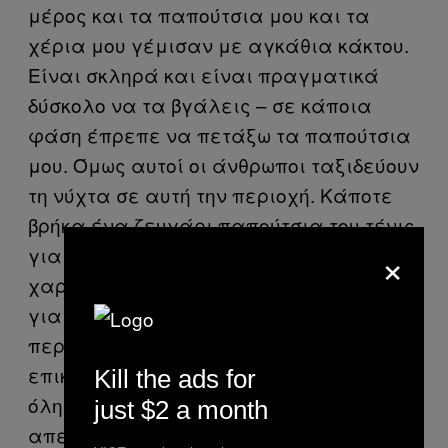
μέρος και τα παπούτσια μου και τα
χέρια μου γέμισαν με αγκάθια κάκτου.
Είναι σκληρά και είναι πραγματικά
δύσκολο να τα βγάλεις – σε κάποια
φάση έπρεπε να πετάξω τα παπούτσια
μου. Όμως αυτοί οι άνθρωποι ταξιδεύουν
τη νύχτα σε αυτή την περιοχή. Κάποτε
βρήκα ένα ζευγάρι παπούτσια του τένις
×
για παιδί 4 ετών και δυο Βίβλους
χαραγμένους με καρδιές – πρόκειται
για πολύ νέα παιδιά. Αθώα παιδιά
περπατάνε τεράστιες εκτάσεις
επικίνδυνης γης. Οι γυναίκες βιάζονται
Kill the ads for
όλη την ώρα. Οι άνθρωποι έρχονται εδώ,
just $2 a month
απελπισμένοι, αναζητώντας την