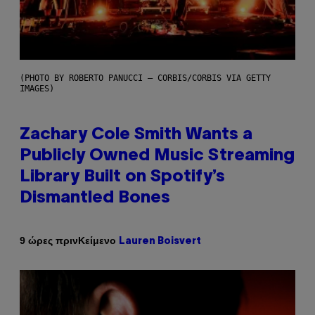
(PHOTO BY ROBERTO PANUCCI – CORBIS/CORBIS VIA GETTY
IMAGES)
Zachary Cole Smith Wants a
Publicly Owned Music Streaming
Library Built on Spotify’s
Dismantled Bones
Κείμενο
9 ώρες πριν
Lauren Boisvert