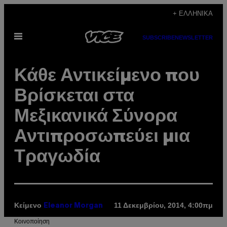
Μετάβαση
+ ΕΛΛΗΝΙΚΆ
στο
Ανοίξτε
περιεχόμενο
SUBSCRIBE
NEWSLETTER
το
μενού
Κάθε Αντικείμενο που
Βρίσκεται στα
Μεξικανικά Σύνορα
Αντιπροσωπεύει μια
Τραγωδία
Κείμενο
11 Δεκεμβρίου, 2014, 4:00πμ
Eleanor Morgan
Kοινοποίηση