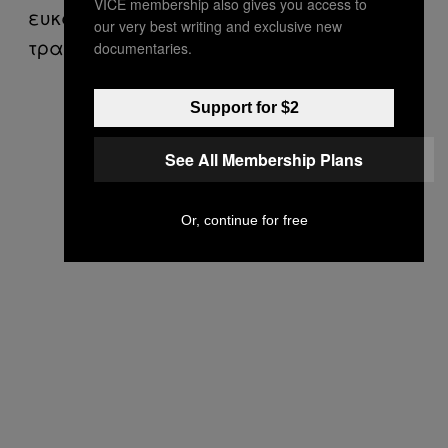
VICE membership also gives you access to
ευκαιρία για μια νέα ζωή. Είναι
our very best writing and exclusive new
τραγωδία. Υπάρχουν 52.000 τραγωδίες.
documentaries.
Support for $2
See All Membership Plans
Or, continue for free