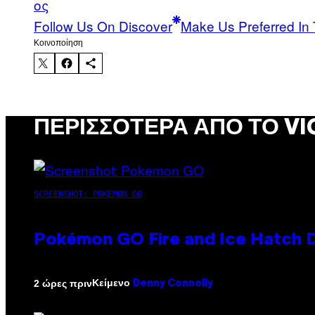
ος
Follow Us On Discover
Make Us Preferred In 
Kοινοποίηση
ΠΕΡΙΣΣΌΤΕΡΑ ΑΠΌ ΤΟ VI
SCREENSHOT: POKEMON GO
Pokémon GO Fire and Ice Hatch D
Κείμενο
2 ώρες πριν
Denny Connolly