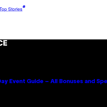
Top Stories
CE
ay Event Guide – All Bonuses and Spe