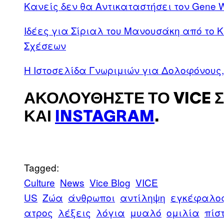
Κανείς δεν θα Αντικαταστήσει τον Gene W
Ιδέες για Σίριαλ του Μανουσάκη από το
Σχέσεων
Η Ιστοσελίδα Γνωριμιών για Δολοφόνους
ΑΚΟΛΟΥΘΉΣΤΕ ΤΟ VICE 
ΚΑΙ
INSTAGRAM
.
Tagged:
Culture
News
Vice Blog
VICE
US
Zώα
άνθρωποι
αντίληψη
εγκέφαλο
ατρος
λέξεις
λόγια
μυαλό
ομιλία
πίσ