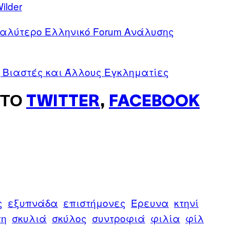
ilder
 Καλύτερο Ελληνικό Forum Ανάλυσης
, Βιαστές και Άλλους Εγκληματίες
ΣΤΟ
TWITTER
,
FACEBOOK
ς
εξυπνάδα
επιστήμονες
Έρευνα
κτηνί
τη
σκυλιά
σκύλος
συντροφιά
φιλία
φίλ