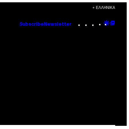
+ ΕΛΛΗΝΙΚΆ
Instagram
TikTok
YouTube
Google
Goog
Subscribe
Newsletter
Discove
Top
Posts