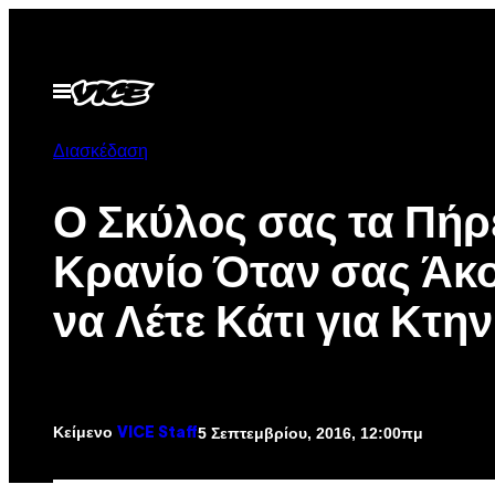
Μετάβαση
στο
περιεχόμενο
Ανοίξτε
το
μενού
Διασκέδαση
Ο Σκύλος σας τα Πήρ
Κρανίο Όταν σας Άκ
να Λέτε Κάτι για Κτη
Κείμενο
5 Σεπτεμβρίου, 2016, 12:00πμ
VICE Staff