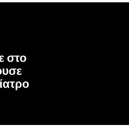
ε στο
ουσε
νίατρο