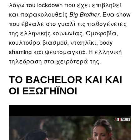
λόγω του lockdown που έχει επιβληθεί
και παρακολουθείς
. Ένα show
Big Brother
που έβγαλε στο γυαλί τις παθογένειες
της ελληνικής κοινωνίας. Ομοφοβία,
κουλτούρα βιασμού, νταηλίκι, body
shaming και ψευτομαγκιά. Η ελληνική
τηλεόραση στα χειρότερά της.
TΟ BACHELOR ΚΑΙ ΚΑΙ
ΟΙ ΕΞΩΓΉΙΝΟΙ
P
l
a
y
v
i
d
e