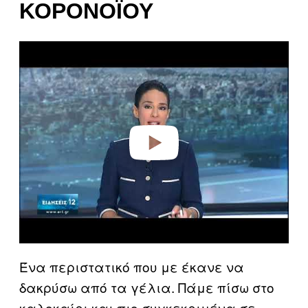
ΚΟΡΟΝΟΪΟΎ
P
l
a
y
v
i
d
e
o
Ένα περιστατικό που με έκανε να
δακρύσω από τα γέλια. Πάμε πίσω στο
καλοκαίρι και πιο συγκεκριμένα σε