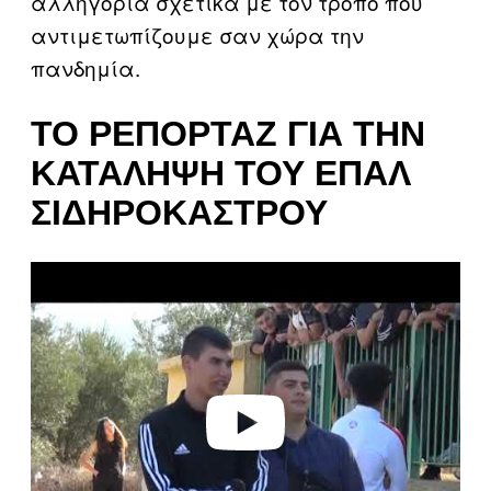
αλληγορία σχετικά με τον τρόπο που
αντιμετωπίζουμε σαν χώρα την
πανδημία.
ΤΟ ΡΕΠΟΡΤΆΖ ΓΙΑ ΤΗΝ
ΚΑΤΆΛΗΨΗ ΤΟΥ ΕΠΑΛ
ΣΙΔΗΡΟΚΆΣΤΡΟΥ
P
l
a
y
v
i
d
e
o