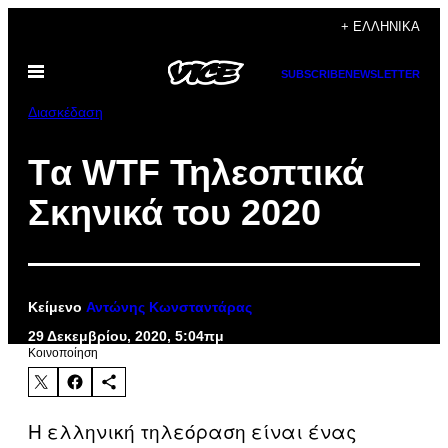
Μετάβαση
+ ΕΛΛΗΝΙΚΆ
στο
Ανοίξτε
περιεχόμενο
SUBSCRIBE
NEWSLETTER
το
μενού
Διασκέδαση
Tα WTF Τηλεοπτικά
Σκηνικά του 2020
Κείμενο
Αντώνης Κωνσταντάρας
29 Δεκεμβρίου, 2020, 5:04πμ
Kοινοποίηση
Η ελληνική τηλεόραση είναι ένας