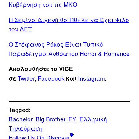
Κυβέρνηση και τις ΜΚΟ
Η Σεμίνα Διγενή θα Ήθελε να Έχει Φίλο
τον ΛΕΞ
Ο Στέφανος Ρόκος Είναι Τυπικό
Παράδειγμα Ανθρώπου Horror & Romance
Ακολουθήστε το VICE
Twitter
Facebook
Instagram
.
σε
,
και
Tagged:
Bachelor
Big Brother
FY
Ελληνική
Τηλεόραση
Follow Us On Discover