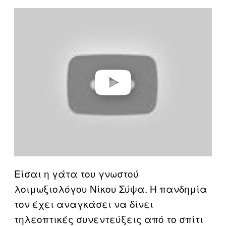
P
l
a
y
v
i
d
e
o
Είσαι η γάτα του γνωστού
λοιμωξιολόγου Νίκου Σύψα. Η πανδημία
τον έχει αναγκάσει να δίνει
τηλεοπτικές συνεντεύξεις από το σπίτι