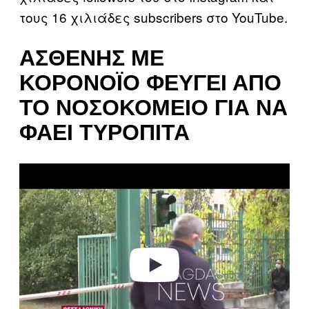
τους 16 χιλιάδες subscribers στο YouTube.
ΑΣΘΕΝΉΣ ΜΕ
ΚΟΡΟΝΟΪΌ ΦΕΎΓΕΙ ΑΠΌ
ΤΟ ΝΟΣΟΚΟΜΕΊΟ ΓΙΑ ΝΑ
ΦΆΕΙ ΤΥΡΌΠΙΤΑ
P
l
a
y
v
i
d
e
o