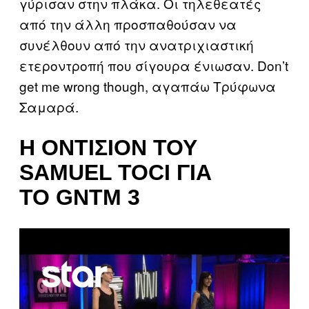
γύρισαν στην πλάκα. Oι τηλεθεατές
από την άλλη προσπαθούσαν να
συνέλθουν από την ανατριχιαστική
ετεροντροπή που σίγουρα ένιωσαν. Don’t
get me wrong though, αγαπάω Τρύφωνα
Σαμαρά.
Η ΟΝΤΙΣΙΌΝ ΤΟΥ
SAMUEL TOCI ΓΙΑ
ΤΟ GNTM 3
P
l
a
y
v
i
d
e