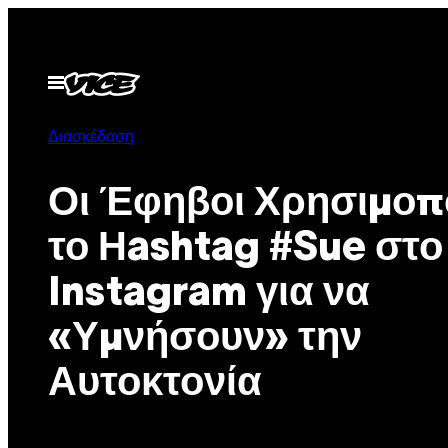
Μετάβαση
στο
περιεχόμενο
Ανοίξτε
το
μενού
Διασκέδαση
Οι Έφηβοι Χρησιμοπ
το Ηashtag #Sue στο
Instagram για να
«Υμνήσουν» την
Αυτοκτονία