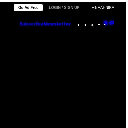
Go Ad Free
LOGIN / SIGN UP
+ ΕΛΛΗΝΙΚΆ
Instagram
TikTok
YouTube
Google
Goog
Subscribe
Newsletter
Discove
Top
Posts